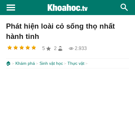
Phát hiện loài cỏ sống thọ nhất
hành tinh
5
2
2.933
🏠
Khám phá
Sinh vật học
Thực vật