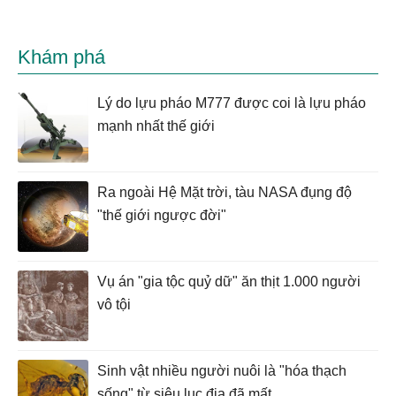
Khám phá
Lý do lựu pháo M777 được coi là lựu pháo
mạnh nhất thế giới
Ra ngoài Hệ Mặt trời, tàu NASA đụng độ
"thế giới ngược đời"
Vụ án "gia tộc quỷ dữ" ăn thịt 1.000 người
vô tội
Sinh vật nhiều người nuôi là "hóa thạch
sống" từ siêu lục địa đã mất