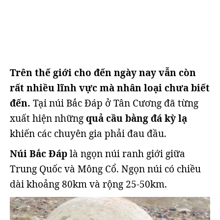
Trên thế giới cho đến ngày nay vẫn còn
rất nhiều lĩnh vực mà nhân loại chưa biết
đến.
Tại núi Bắc Đáp ở Tân Cương đã từng
xuất hiện những
quả cầu bằng đá kỳ lạ
khiến các chuyên gia phải đau đầu.
Núi Bắc Đáp
là ngọn núi ranh giới giữa
Trung Quốc và Mông Cổ. Ngọn núi có chiều
dài khoảng 80km và rộng 25-50km.