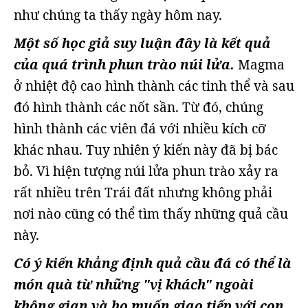
như chúng ta thấy ngày hôm nay.
Một số học giả suy luận đây là kết quả
của quá trình phun trào núi lửa.
Magma
ở nhiệt độ cao hình thành các tinh thể và sau
đó hình thành các nốt sần. Từ đó, chúng
hình thành các viên đá với nhiều kích cỡ
khác nhau. Tuy nhiên ý kiến này đã bị bác
bỏ. Vì hiện tượng núi lửa phun trào xảy ra
rất nhiều trên Trái đất nhưng không phải
nơi nào cũng có thể tìm thấy những quả cầu
này.
Có ý kiến khẳng định quả cầu đá có thể là
món quà từ những "vị khách" ngoài
không gian và họ muốn giao tiếp với con