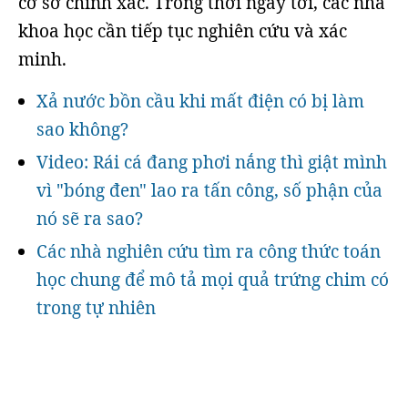
cơ sở chính xác. Trong thời ngày tới, các nhà
khoa học cần tiếp tục nghiên cứu và xác
minh.
Xả nước bồn cầu khi mất điện có bị làm
sao không?
Video: Rái cá đang phơi nắng thì giật mình
vì "bóng đen" lao ra tấn công, số phận của
nó sẽ ra sao?
Các nhà nghiên cứu tìm ra công thức toán
học chung để mô tả mọi quả trứng chim có
trong tự nhiên