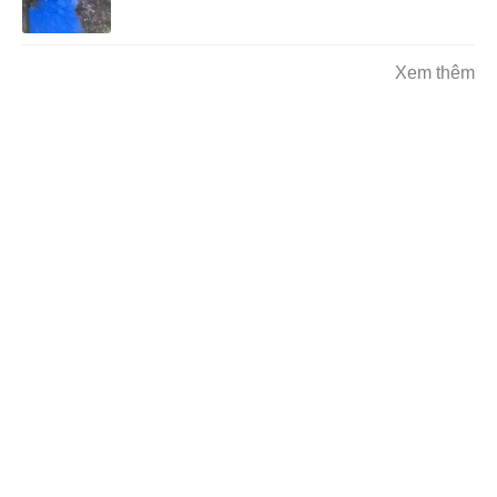
Xem thêm