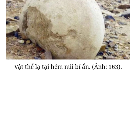
Vật thể lạ tại hẻm núi bí ẩn. (Ảnh: 163).