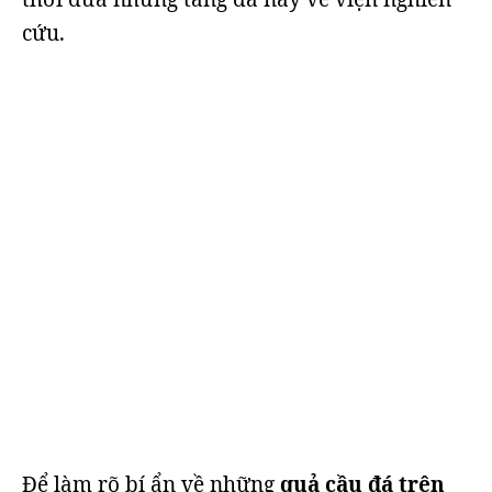
cứu.
Để làm rõ bí ẩn về những
quả cầu đá trên