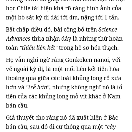
học Chile tái hiện khá rõ ràng hình ảnh của
một bò sát kỳ dị dài tới 4m, nặng tới 1 tấn.
Bất chấp điều đó, bài công bố trên
Science
Advances
thừa nhận đây là những thứ hoàn
toàn
"thiếu liên kết"
trong hồ sơ hóa thạch.
Họ vẫn nghi ngờ rằng Gonkoken nanoi, với
vẻ ngoài kỳ dị, là một mối liên kết tiến hóa
thoáng qua giữa các loài khủng long cổ xưa
hơn và
"trẻ hơn"
, nhưng không nghĩ nó là tổ
tiên của các khủng long mỏ vịt khác ở Nam
bán cầu.
Giả thuyết cho rằng nó đã xuất hiện ở Bắc
bán cầu, sau đó di cư thông qua một
"cây