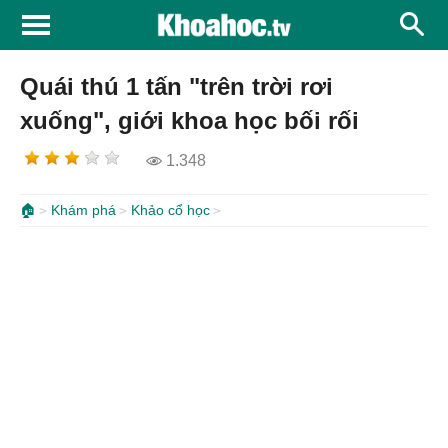
Quái thú 1 tấn "trên trời rơi
xuống", giới khoa học bối rối
1.348
🏠
Khám phá
Khảo cổ học