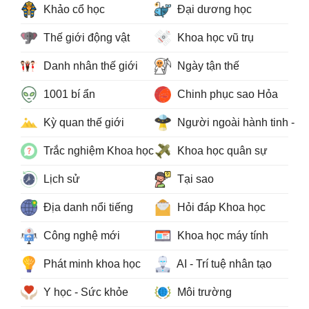
Khảo cổ học
Đại dương học
Thế giới động vật
Khoa học vũ trụ
Danh nhân thế giới
Ngày tận thế
1001 bí ẩn
Chinh phục sao Hỏa
Kỳ quan thế giới
Người ngoài hành tinh - 
Trắc nghiệm Khoa học
Khoa học quân sự
Lịch sử
Tại sao
Địa danh nổi tiếng
Hỏi đáp Khoa học
Công nghệ mới
Khoa học máy tính
Phát minh khoa học
AI - Trí tuệ nhân tạo
Y học - Sức khỏe
Môi trường