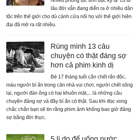
Nhiều phong tục tình dục kỳ lạ có từ
lâu đời vẫn đang diễn ra ở nhiều dân
tộc trên thế giới cho dù cánh cửa nối họ với thế giới hiện
đại đã mở ra rất nhiều.
Rùng mình 13 câu
chuyện có thật đáng sợ
hơn cả phim kinh dị
Bé 17 tháng tuổi cắn chết rắn độc,
máu người bí ẩn trong căn nhà vui chơi, người chết sống
lại, người đàn ông có hai khuôn mặt,... là những câu
chuyện đáng sợ và đầy bí ẩn có thật. Sau khi đọc xong
chắc chắn bạn sẽ tin rằng phim ảnh không bao giờ đáng
sợ bằng đời thực.
5 lí do để uống nước