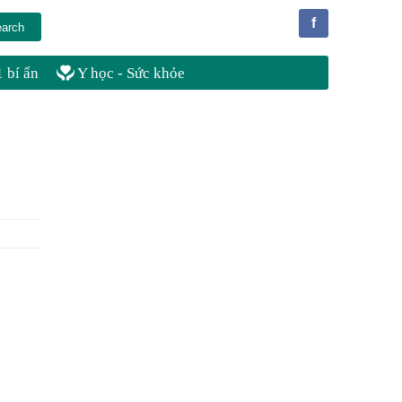
f
 bí ẩn
Y học - Sức khỏe