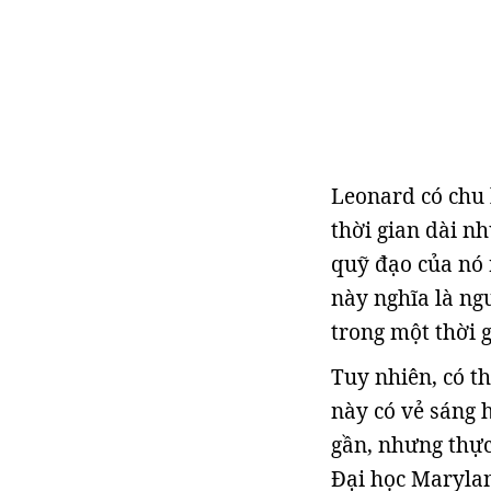
Leonard có chu
thời gian dài n
quỹ đạo của nó r
này nghĩa là ngư
trong một thời 
Tuy nhiên, có t
này có vẻ sáng 
gần, nhưng thực
Đại học Marylan