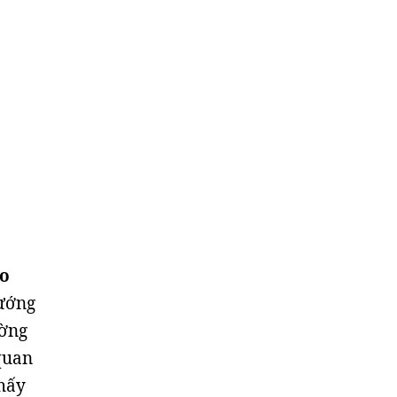
o
ướng
ường
quan
thấy