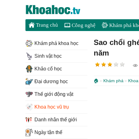
Trang chủ
Công nghệ
Khám phá kh
Sao chổi ghé
Khám phá khoa học
năm
Sinh vật học
Khảo cổ học
🏠
Khám phá
Khoa 
Đại dương học
Thế giới động vật
Khoa học vũ trụ
Danh nhân thế giới
Ngày tận thế