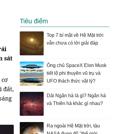
Tiêu điểm
Top 7 bí mật về Hệ Mặt trời
vẫn chưa có lời giải đáp
rái
n sát
Ông chủ SpaceX Elon Musk
tiết lộ phi thuyền vũ trụ và
 cơ
UFO thách thức vật lý?
 đất,
Dải Ngân hà là gì? Ngân hà
 sáng
và Thiên hà khác gì nhau?
Ra ngoài Hệ Mặt trời, tàu
NASA đụng độ "thế giới