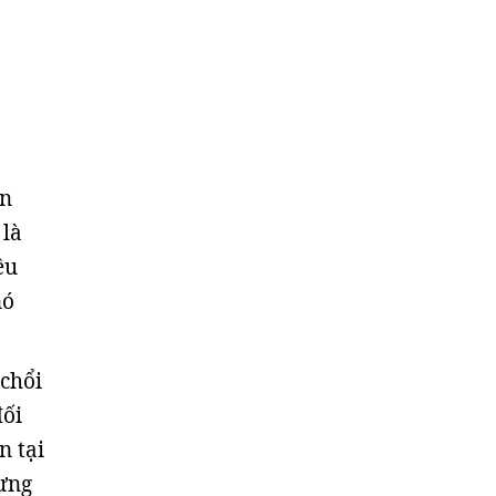
ần
 là
ều
nó
 chổi
đối
n tại
hưng