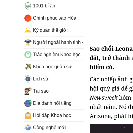
1001 bí ẩn
Chinh phục sao Hỏa
Kỳ quan thế giới
Người ngoài hành tinh - UFO
Sao chổi Leona
Trắc nghiệm Khoa học
đất, trở thành
hiếm có.
Khoa học quân sự
Các nhiếp ảnh g
Lịch sử
hội quý giá để 
Tại sao
Newsweek
hôm 9
Địa danh nổi tiếng
nhất năm. Nó đư
Arizona, phát hi
Hỏi đáp Khoa học
Công nghệ mới