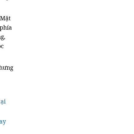
 Mặt
 phía
ng,
ọc
nhưng
tại
bay