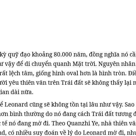
 kỳ quỹ đạo khoảng 80.000 năm, đồng nghĩa nó c
hư vậy để di chuyển quanh Mặt trời. Nguyên nhân
ất lệch tâm, giống hình oval hơn là hình tròn. Đi
ời yêu thiên văn trên Trái đất sẽ không thấy lại 
gian dài nữa.
hể Leonard cũng sẽ không tồn tại lâu như vậy. Sao
hơn bình thường do nó đang cách Trái đất tương 
 tế nó đang mờ đi. Theo Quanzhi Ye, nhà thiên vă
d, có nhiều suy đoán về lý do Leonard mờ đi, n