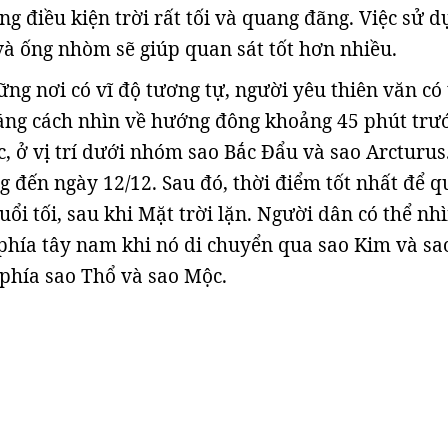
ng điều kiện trời rất tối và quang đãng. Việc sử d
và ống nhòm sẽ giúp quan sát tốt hơn nhiều.
ng nơi có vĩ độ tương tự, người yêu thiên văn có
ằng cách nhìn về hướng đông khoảng 45 phút trư
c, ở vị trí dưới nhóm sao Bắc Đẩu và sao Arcturus
g đến ngày 12/12. Sau đó, thời điểm tốt nhất để 
buổi tối, sau khi Mặt trời lặn. Người dân có thể nh
 phía tây nam khi nó di chuyển qua sao Kim và sa
phía sao Thổ và sao Mộc.