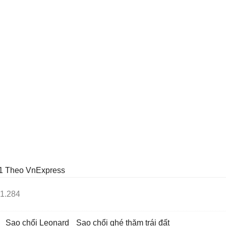
1
Theo VnExpress
1.284
Sao chổi Leonard
sao chổi ghé thăm trái đất