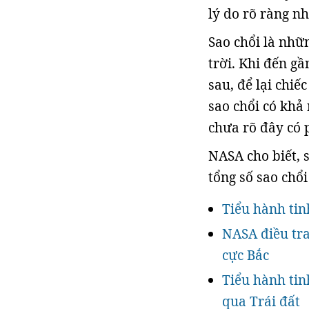
lý do rõ ràng n
Sao chổi là nhữ
trời. Khi đến gầ
sau, để lại chiế
sao chổi có khả
chưa rõ đây có 
NASA cho biết, 
tổng số sao chổi
Tiểu hành tinh
NASA điều tra
cực Bắc
Tiểu hành ti
qua Trái đất