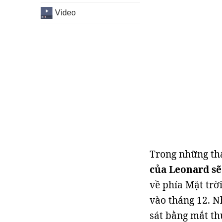
Video
Trong những thá
của Leonard sẽ
về phía Mặt trờ
vào tháng 12. N
sát bằng mắt th