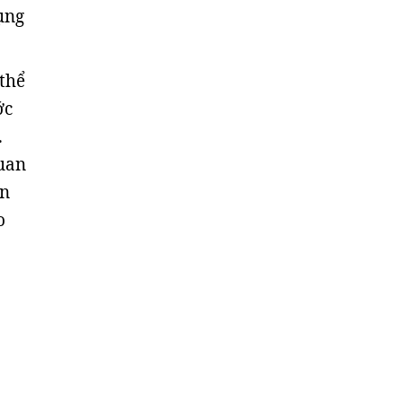
ụng
 thể
ớc
.
quan
ìn
o