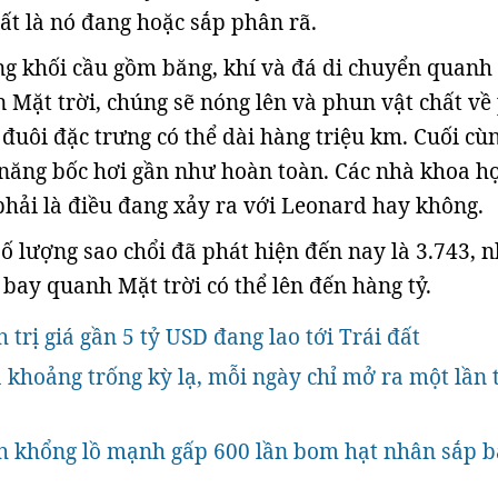
hất là nó đang hoặc sắp phân rã.
ng khối cầu gồm băng, khí và đá di chuyển quanh
n Mặt trời, chúng sẽ nóng lên và phun vật chất về
c đuôi đặc trưng có thể dài hàng triệu km. Cuối cù
 năng bốc hơi gần như hoàn toàn. Các nhà khoa h
phải là điều đang xảy ra với Leonard hay không.
số lượng sao chổi đã phát hiện đến nay là 3.743, 
 bay quanh Mặt trời có thể lên đến hàng tỷ.
 trị giá gần 5 tỷ USD đang lao tới Trái đất
 khoảng trống kỳ lạ, mỗi ngày chỉ mở ra một lần 
nh khổng lồ mạnh gấp 600 lần bom hạt nhân sắp 