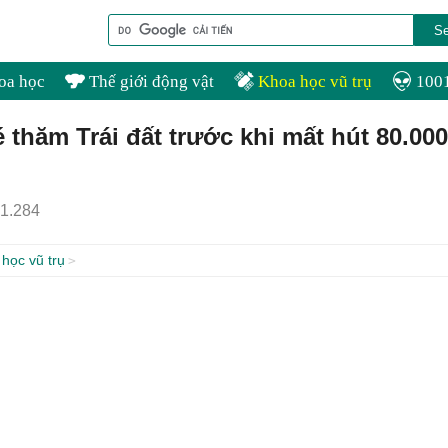
oa học
Thế giới động vật
Khoa học vũ trụ
1001
 thăm Trái đất trước khi mất hút 80.000
1.284
học vũ trụ