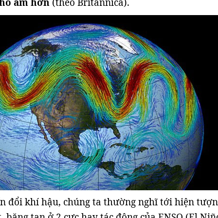
chỗ ấm hơn
(theo Britannica).
ến đổi khí hậu, chúng ta thường nghĩ tới hiện tượ
t, băng tan ở 2 cực hay tác động của ENSO (El Niñ