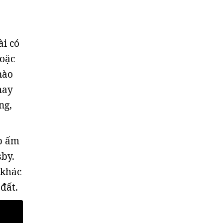
ài có
hoặc
nào
hay
ng,
ớp ấm
by.
 khác
đất.