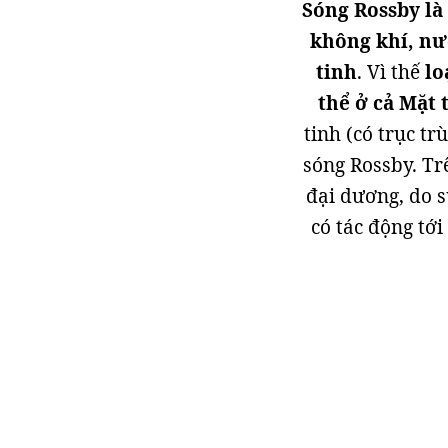
Sóng Rossby là
không khí, nư
tinh
. Vì thế
lo
thể ở cả Mặt t
tinh (có trục tr
sóng Rossby. Trê
đại dương, do s
có tác động tới