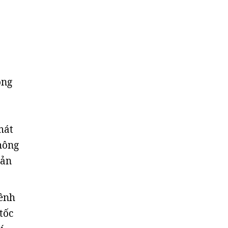
óng
mát
hông
hản
hênh
tốc