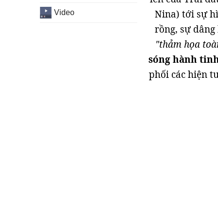
Nina) tới sự h
Video
rồng, sự dâng 
"thảm họa toà
sóng hành tin
phối các hiện t