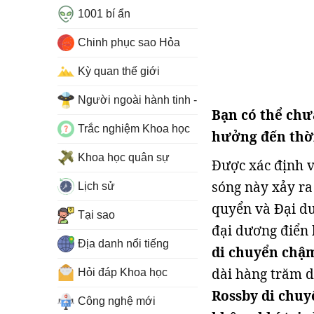
1001 bí ẩn
Chinh phục sao Hỏa
Kỳ quan thế giới
Người ngoài hành tinh - UFO
Bạn có thể chư
Trắc nghiệm Khoa học
hưởng đến thời
Khoa học quân sự
Được xác định v
sóng này xảy ra
Lịch sử
quyển và Đại d
Tại sao
đại dương điển 
Địa danh nổi tiếng
di chuyển chậ
dài hàng trăm d
Hỏi đáp Khoa học
Rossby di chuy
Công nghệ mới