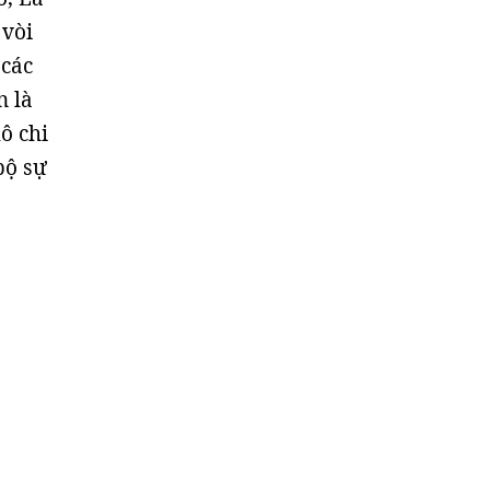
 vòi
 các
n là
ô chi
bộ sự