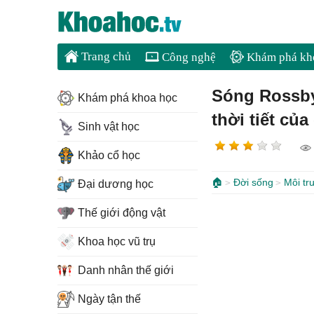
Trang chủ
Công nghệ
Khám phá kh
Sóng Rossby 
Khám phá khoa học
thời tiết củ
Sinh vật học
Khảo cổ học
🏠
Đời sống
Môi tr
Đại dương học
Thế giới động vật
Khoa học vũ trụ
Danh nhân thế giới
Ngày tận thế