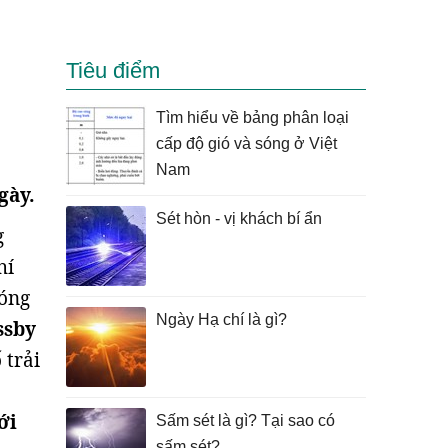
Tiêu điểm
Tìm hiểu về bảng phân loại
cấp độ gió và sóng ở Việt
Nam
gày.
Sét hòn - vị khách bí ẩn
g
hí
sóng
Ngày Hạ chí là gì?
ssby
 trải
ới
Sấm sét là gì? Tại sao có
sấm sét?