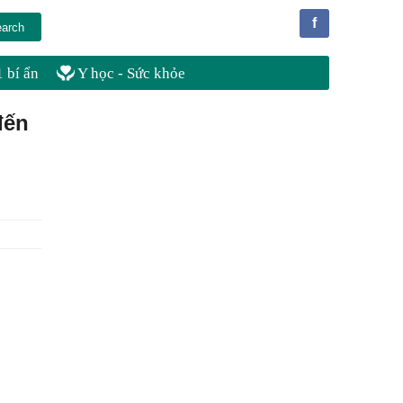
f
 bí ẩn
Y học - Sức khỏe
đến