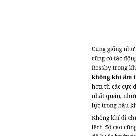
Cũng giống như 
cũng có tác độn
Rossby trong k
không khí ấm t
hơn từ các cực 
nhất quán, như
lực trong bầu k
Không khí di ch
lệch độ cao cũn