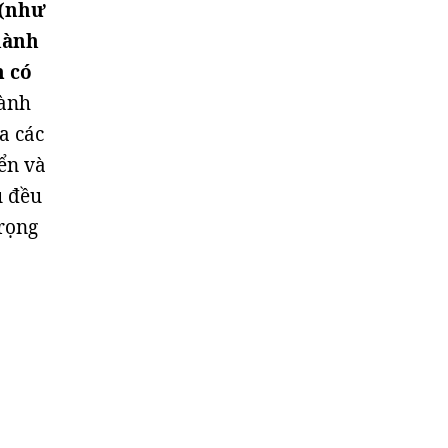
 (như
hành
n có
hành
ra các
yển và
u đều
trọng