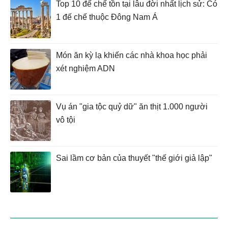
Top 10 đế chế tồn tại lâu đời nhất lịch sử: Có
1 đế chế thuộc Đông Nam Á
Món ăn kỳ lạ khiến các nhà khoa học phải
xét nghiệm ADN
Vụ án "gia tộc quỷ dữ" ăn thịt 1.000 người
vô tội
Sai lầm cơ bản của thuyết "thế giới giả lập"