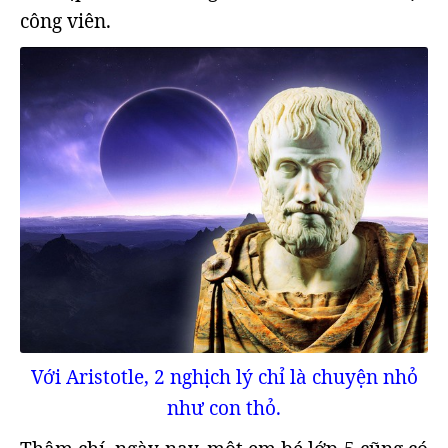
công viên.
Với Aristotle, 2 nghịch lý chỉ là chuyện nhỏ
như con thỏ.