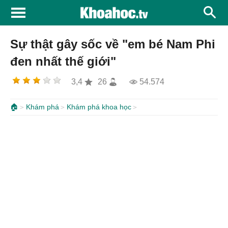
Sự thật gây sốc về "em bé Nam Phi
đen nhất thế giới"
3,4
26
54.574
🏠
Khám phá
Khám phá khoa học