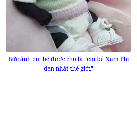
Bức ảnh em bé được cho là "em bé Nam Phi
đen nhất thế giới"