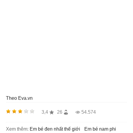
Theo Eva.vn
3,4
26
54.574
Xem thêm:
em bé đen nhất thế giới
em bé nam phi