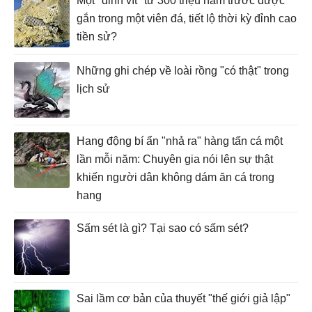
Một "đinh vít" từ 300 triệu năm trước được
gắn trong một viên đá, tiết lộ thời kỳ đỉnh cao
tiền sử?
Những ghi chép về loài rồng "có thật" trong
lịch sử
Hang động bí ẩn "nhả ra" hàng tấn cá một
lần mỗi năm: Chuyên gia nói lên sự thật
khiến người dân không dám ăn cá trong
hang
Sấm sét là gì? Tại sao có sấm sét?
Sai lầm cơ bản của thuyết "thế giới giả lập"