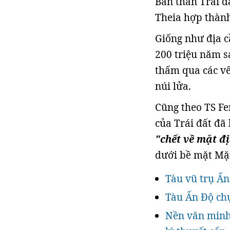
Bản thân Trái đấ
Theia hợp thàn
Giống như địa c
200 triệu năm s
thấm qua các vế
núi lửa.
Cũng theo TS Fe
của Trái đất đã 
"chết về mặt đị
dưới bề mặt Mặt
Tàu vũ trụ Ấ
Tàu Ấn Độ chụ
Nền văn minh 