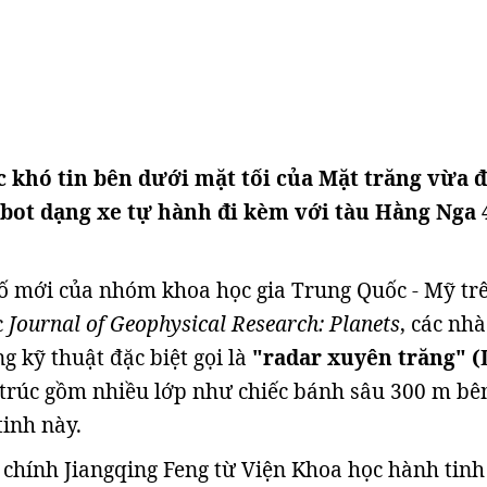
 khó tin bên dưới mặt tối của Mặt trăng vừa 
obot dạng xe tự hành đi kèm với tàu Hằng Nga 4
ố mới của nhóm khoa học gia Trung Quốc - Mỹ tr
c
Journal of Geophysical Research: Planets
, các nhà
 kỹ thuật đặc biệt gọi là
"radar xuyên trăng" (
 trúc gồm nhiều lớp như chiếc bánh sâu 300 m bê
tinh này.
chính Jiangqing Feng từ Viện Khoa học hành tinh