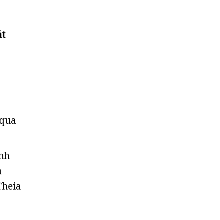
ặt
 qua
ành
à
Theia