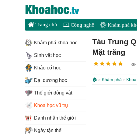
Trang chủ
Công nghệ
Khám phá kh
Tàu Trung Qu
Khám phá khoa học
Mặt trăng
Sinh vật học
Khảo cổ học
🏠
Khám phá
Khoa 
Đại dương học
Thế giới động vật
Khoa học vũ trụ
Danh nhân thế giới
Ngày tận thế