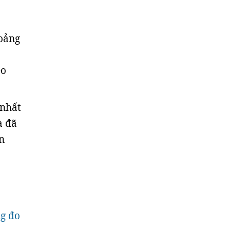
hoảng
èo
 nhất
à đã
n
ng đo