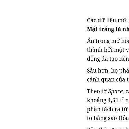
Các dữ liệu mớ
Mặt trăng là nh
Ẩn trong mớ hỗ
thành bởi một v
động đã tạo nên
Sâu hơn, họ phá
cảnh quan của t
Theo tờ
Space,
c
khoảng 4,51 tỉ n
phần tách ra từ
to bằng sao Hỏa