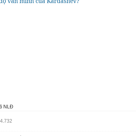
 độ văn minh của Kardashev?
6
NLĐ
4.732