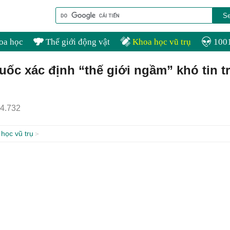
oa học
Thế giới động vật
Khoa học vũ trụ
1001
ốc xác định “thế giới ngầm” khó tin t
4.732
học vũ trụ