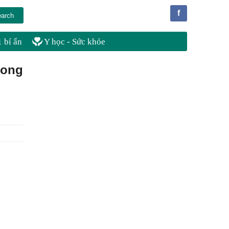
f
 bí ẩn
Y học - Sức khỏe
rong