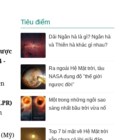
Tiêu điểm
Dải Ngân hà là gì? Ngân hà
và Thiên hà khác gì nhau?
được
 -
Ra ngoài Hệ Mặt trời, tàu
NASA đụng độ "thế giới
ên
ngược đời"
Một trong những ngôi sao
LPR)
sáng nhất bầu trời vừa nổ
n
Top 7 bí mật về Hệ Mặt trời
 (Mỹ)
vẫn chưa có lời giải đáp