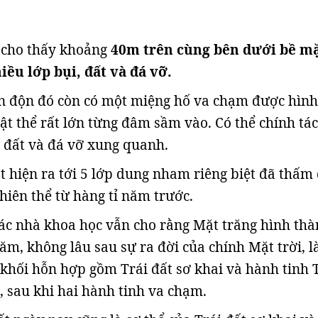
i cho thấy khoảng
40m trên cùng bên dưới bề m
iều lớp bụi, đất và đá vỡ.
n độn đó còn có một miệng hố va chạm được hình
ật thể rất lớn từng đâm sầm vào. Có thể chính tác
 đất và đá vỡ xung quanh.
t hiện ra tới 5 lớp dung nham riêng biệt đã thấm
hiên thể từ hàng tỉ năm trước.
ác nhà khoa học vẫn cho rằng Mặt trăng hình th
ăm, không lâu sau sự ra đời của chính Mặt trời, l
 khối hỗn hợp gồm Trái đất sơ khai và hành tinh 
, sau khi hai hành tinh va chạm.