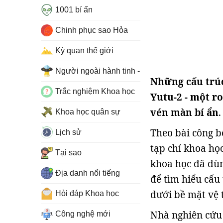
1001 bí ẩn
Chinh phục sao Hỏa
Kỳ quan thế giới
Người ngoài hành tinh - UFO
Những cấu trúc
Trắc nghiệm Khoa học
Yutu-2 - một r
vén màn bí ẩn
.
Khoa học quân sự
Theo bài công b
Lịch sử
tạp chí khoa họ
Tại sao
khoa học đã dùng
Địa danh nổi tiếng
để tìm hiểu cấu
dưới bề mặt vệ 
Hỏi đáp Khoa học
Nhà nghiên cứu 
Công nghệ mới