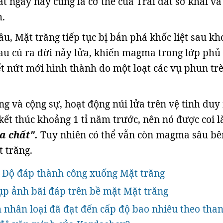
t ngày nay cũng là cơ thể của Trái đất sơ khai và
h.
ầu, Mặt trăng tiếp tục bị bắn phá khốc liệt sau k
au cú ra đời nảy lửa, khiến magma trong lớp phủ
t nứt mới hình thành do một loạt các vụ phun tr
ng và cộng sự, hoạt động núi lửa trên vệ tinh duy
kết thúc khoảng 1 tỉ năm trước, nên nó được coi l
a chất".
Tuy nhiên có thể vẫn còn magma sâu bê
 trăng.
n Độ đáp thành công xuống Mặt trăng
p ảnh bãi đáp trên bề mặt Mặt trăng
nhân loại đã đạt đến cấp độ bao nhiêu theo tha