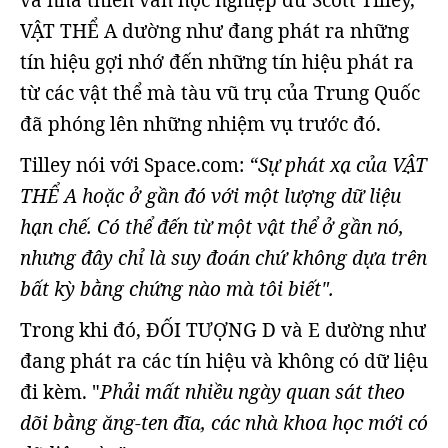
và nhà thiên văn học nghiệp dư Scott Tilley,
VẬT THỂ A dường như đang phát ra những
tín hiệu gợi nhớ đến những tín hiệu phát ra
từ các vật thể mà tàu vũ trụ của Trung Quốc
đã phóng lên những nhiệm vụ trước đó.
Tilley nói với Space.com:
“Sự phát xạ của VẬT
THỂ A hoặc ở gần đó với một lượng dữ liệu
hạn chế. Có thể đến từ một vật thể ở gần nó,
nhưng đây chỉ là suy đoán chứ không dựa trên
bất kỳ bằng chứng nào mà tôi biết".
Trong khi đó, ĐỐI TƯỢNG D và E dường như
đang phát ra các tín hiệu và không có dữ liệu
đi kèm. "
Phải mất nhiều ngày quan sát theo
dõi bằng ăng-ten đĩa, các nhà khoa học mới có