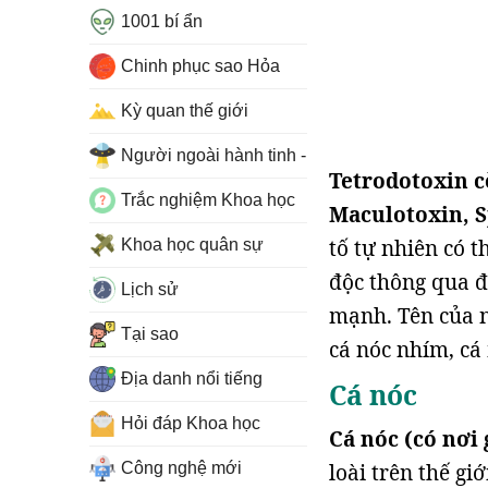
1001 bí ẩn
Chinh phục sao Hỏa
Kỳ quan thế giới
Người ngoài hành tinh - UFO
Tetrodotoxin c
Trắc nghiệm Khoa học
Maculotoxin, S
tố tự nhiên có t
Khoa học quân sự
độc thông qua đ
Lịch sử
mạnh. Tên của n
Tại sao
cá nóc nhím, cá 
Địa danh nổi tiếng
Cá nóc
Hỏi đáp Khoa học
Cá nóc (có nơi 
Công nghệ mới
loài trên thế giớ