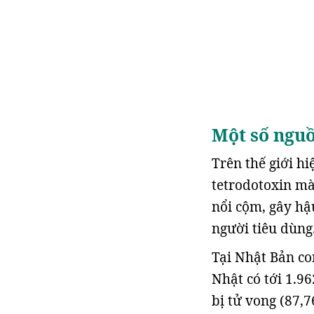
Một số nguồ
Trên thế giới h
tetrodotoxin mà 
nổi cộm, gây hậ
người tiêu dùng
Tại Nhật Bản co
Nhật có tới 1.9
bị tử vong (87,