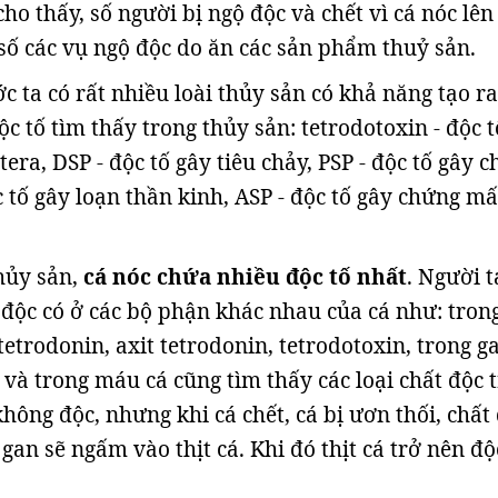
 cho thấy, số người bị ngộ độc và chết vì cá nóc lê
số các vụ ngộ độc do ăn các sản phẩm thuỷ sản.
c ta có rất nhiều loài thủy sản có khả năng tạo r
độc tố tìm thấy trong thủy sản: tetrodotoxin - độc t
tera, DSP - độc tố gây tiêu chảy, PSP - độc tố gây 
ộc tố gây loạn thần kinh, ASP - độc tố gây chứng mất
hủy sản,
cá nóc chứa nhiều độc tố nhất
. Người t
 độc có ở các bộ phận khác nhau của cá như: tron
etrodonin, axit tetrodonin, tetrodotoxin, trong g
và trong máu cá cũng tìm thấy các loại chất độc t
hông độc, nhưng khi cá chết, cá bị ươn thối, chất
gan sẽ ngấm vào thịt cá. Khi đó thịt cá trở nên độ