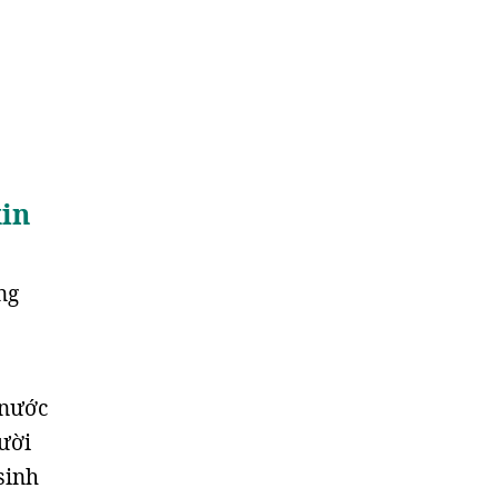
xin
ng
 nước
gười
sinh