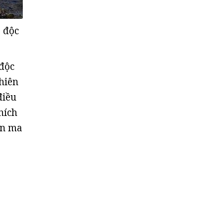
ó độc
 độc
hiên
điều
hích
ện ma