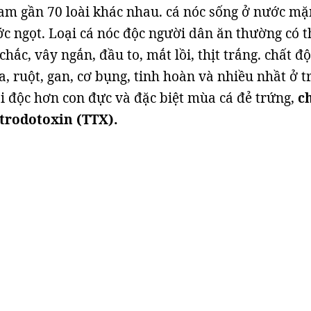
t Nam gần 70 loài khác nhau. cá nóc sống ở nước mặ
c ngọt. Loại cá nóc độc người dân ăn thường có 
 chắc, vây ngắn, đầu to, mắt lồi, thịt trắng. chất đ
a, ruột, gan, cơ bụng, tinh hoàn và nhiều nhầt ở 
cái độc hơn con đực và đặc biệt mùa cá đẻ trứng,
c
etrodotoxin (TTX).