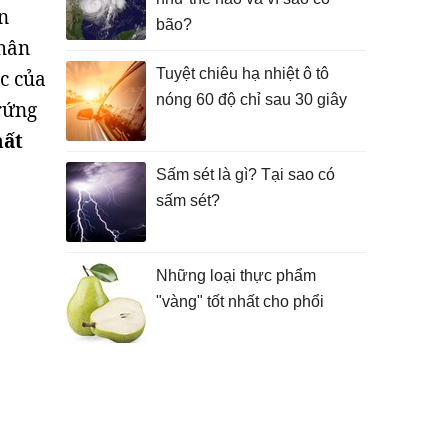
n
bão?
thân
Tuyệt chiêu hạ nhiệt ô tô
ộc của
nóng 60 độ chỉ sau 30 giây
trứng
hất
Sấm sét là gì? Tại sao có
sấm sét?
Những loại thực phẩm
"vàng" tốt nhất cho phổi