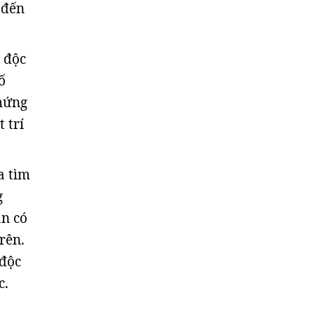
n đến
a độc
ố
chứng
 trí
a tìm
g
an có
rên.
 độc
c.