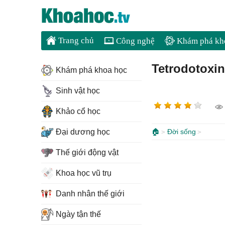
Trang chủ
Công nghệ
Khám phá kh
Tetrodotoxi
Khám phá khoa học
Sinh vật học
Khảo cổ học
Đại dương học
🏠
Đời sống
Thế giới động vật
Khoa học vũ trụ
Danh nhân thế giới
Ngày tận thế