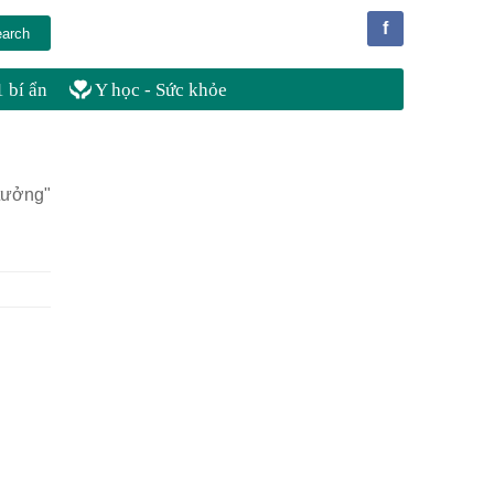
f
 bí ẩn
Y học - Sức khỏe
 tưởng"