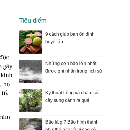
Tiêu điểm
9 cách giúp bạn ổn định
huyết áp
 độc
Những cơn bão lớn nhất
n gây
được ghi nhận trong lịch sử
 kinh
, họ
 tố.
Kỹ thuật trồng và chăm sóc
cây sung cảnh ra quả
trăm
Bão là gì? Bão hình thành
như thế nào và vì sao có