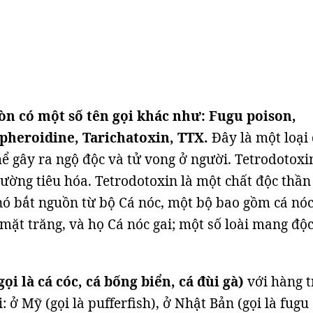
òn có một số tên gọi khác như: Fugu poison,
pheroidine, Tarichatoxin, TTX.
Đây là một loại
hể gây ra ngộ độc và tử vong ở người. Tetrodotoxi
ường tiêu hóa. Tetrodotoxin là một chất độc thần
ó bắt nguồn từ bộ Cá nóc, một bộ bao gồm cá nóc
mặt trăng, và họ Cá nóc gai; một số loài mang độc
gọi là cá cóc, cá bống biển, cá đùi gà)
với hàng 
i: ở Mỹ (gọi là pufferfish), ở Nhật Bản (gọi là fugu