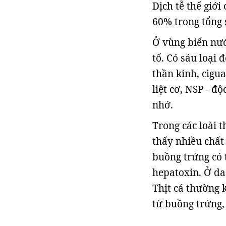
Dịch tễ thế giới
60% trong tổng 
Ở vùng biển nướ
tố. Có sáu loại 
thần kinh, cigua
liệt cơ, NSP - đ
nhớ.
Trong các loài t
thấy nhiều chất
buồng trứng có t
hepatoxin. Ở da 
Thịt cá thường k
từ buồng trứng, 