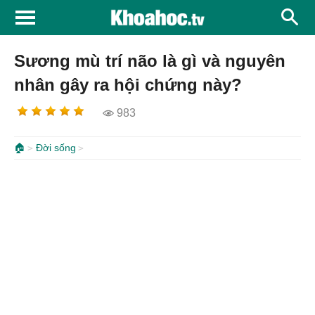
Sương mù trí não là gì và nguyên
nhân gây ra hội chứng này?
983
🏠
Đời sống