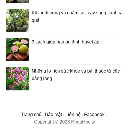
Kỹ thuật trồng và chăm sóc cây sung cảnh ra
quả
9 cách giúp bạn ổn định huyết áp
Những lợi ích sức khoẻ và bài thuốc từ cây
bằng lăng
Trang chủ
.
Bảo mật
.
Liên hệ
.
Facebook
.
Copyright © 2026 KhoaHoc.tv