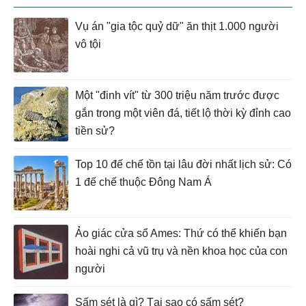
Vụ án "gia tộc quỷ dữ" ăn thịt 1.000 người
vô tội
Một "đinh vít" từ 300 triệu năm trước được
gắn trong một viên đá, tiết lộ thời kỳ đỉnh cao
tiền sử?
Top 10 đế chế tồn tại lâu đời nhất lịch sử: Có
1 đế chế thuộc Đông Nam Á
Ảo giác cửa sổ Ames: Thứ có thể khiến bạn
hoài nghi cả vũ trụ và nền khoa học của con
người
Sấm sét là gì? Tại sao có sấm sét?