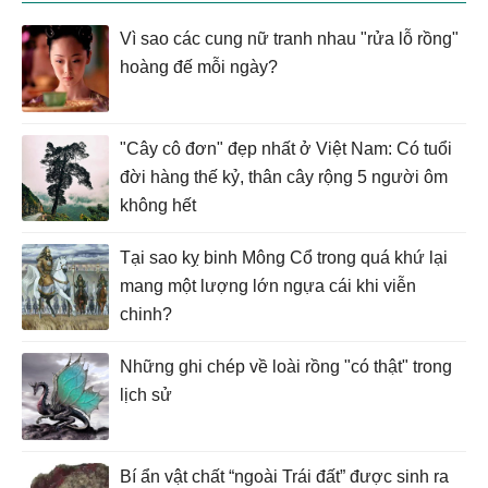
Vì sao các cung nữ tranh nhau "rửa lỗ rồng"
hoàng đế mỗi ngày?
"Cây cô đơn" đẹp nhất ở Việt Nam: Có tuổi
đời hàng thế kỷ, thân cây rộng 5 người ôm
không hết
Tại sao kỵ binh Mông Cổ trong quá khứ lại
mang một lượng lớn ngựa cái khi viễn
chinh?
Những ghi chép về loài rồng "có thật" trong
lịch sử
Bí ẩn vật chất “ngoài Trái đất” được sinh ra