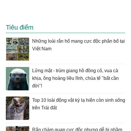
Tiêu điểm
Những loài rắn hổ mang cực độc phân bố tại
Việt Nam
Lửng mật - trùm giang hồ đồng cỏ, vua cà
khịa, ông hoàng liều lĩnh, chúa tể "bất cần
đời"!
Top 10 loài động vật kỳ lạ hiện còn sinh sống
trên Trái đất
Rắn chàm quạp cực độc nhưng dễ bị nhầm