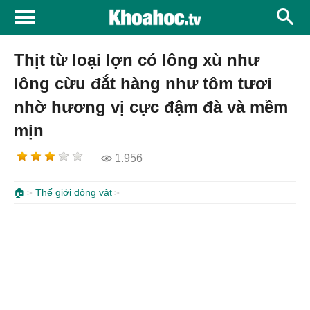
Thịt từ loại lợn có lông xù như
lông cừu đắt hàng như tôm tươi
nhờ hương vị cực đậm đà và mềm
mịn
1.956
🏠
Thế giới động vật