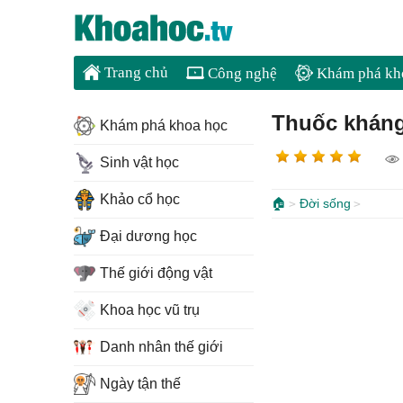
Trang chủ
Công nghệ
Khám phá kh
Thuốc kháng 
Khám phá khoa học
Sinh vật học
Khảo cổ học
🏠
Đời sống
Đại dương học
Thế giới động vật
Khoa học vũ trụ
Danh nhân thế giới
Ngày tận thế