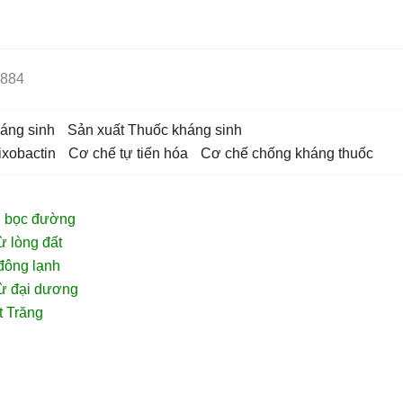
884
háng sinh
sản xuất Thuốc kháng sinh
ixobactin
cơ chế tự tiến hóa
cơ chế chống kháng thuốc
h bọc đường
ừ lòng đất
 đông lạnh
từ đại dương
t Trăng