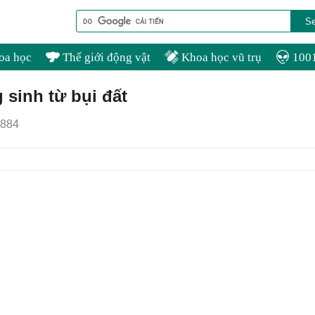
oa học
Thế giới động vật
Khoa học vũ trụ
1001
sinh từ bụi đất
884