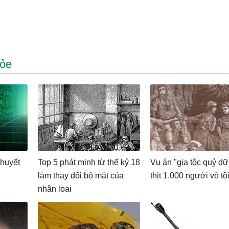
hỏe
thuyết
Top 5 phát minh từ thế kỷ 18
Vụ án "gia tộc quỷ dữ
làm thay đổi bộ mặt của
thịt 1.000 người vô tộ
nhân loại