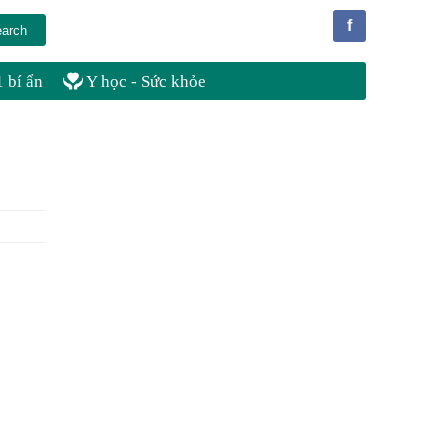
f
 bí ẩn
Y học - Sức khỏe