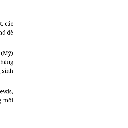
i các
hó đề
 (Mỹ)
 kháng
 sinh
ewis,
g môi