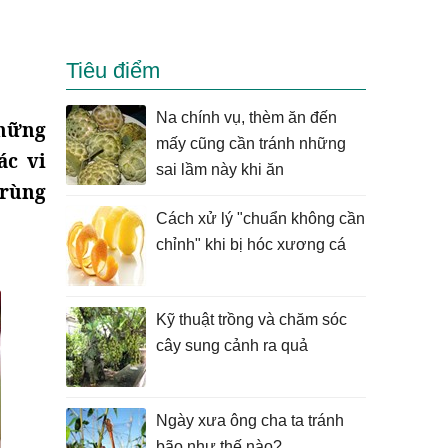
Tiêu điểm
Na chính vụ, thèm ăn đến
những
mấy cũng cần tránh những
ác vi
sai lầm này khi ăn
trùng
Cách xử lý "chuẩn không cần
chỉnh" khi bị hóc xương cá
Kỹ thuật trồng và chăm sóc
cây sung cảnh ra quả
Ngày xưa ông cha ta tránh
bão như thế nào?