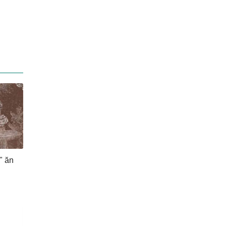
" ăn
i