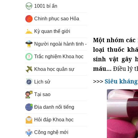
1001 bí ẩn
Chinh phục sao Hỏa
Kỳ quan thế giới
Một nhóm các 
Người ngoài hành tinh - UFO
loại thuốc kh
Trắc nghiệm Khoa học
sinh vật gây 
máu…
Điều lý t
Khoa học quân sự
Siêu kháng
>>>
Lịch sử
Tại sao
Địa danh nổi tiếng
Hỏi đáp Khoa học
Công nghệ mới