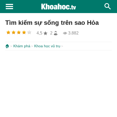
Tìm kiếm sự sống trên sao Hỏa
4,5
2
3.882
🏠
Khám phá
Khoa học vũ trụ