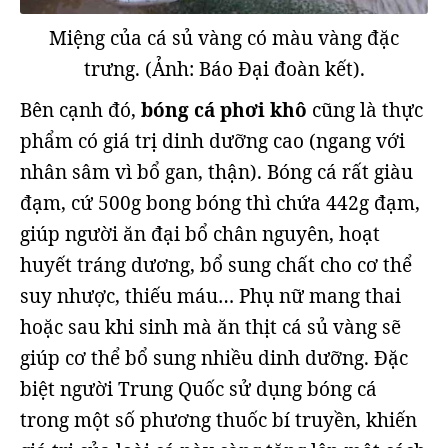
Miệng của cá sủ vàng có màu vàng đặc
trưng. (Ảnh: Báo Đại đoàn kết).
Bên cạnh đó,
bóng cá phơi khô
cũng là thực
phẩm có giá trị dinh dưỡng cao (ngang với
nhân sâm vì bổ gan, thận). Bóng cá rất giàu
đạm, cứ 500g bong bóng thì chứa 442g đạm,
giúp người ăn đại bổ chân nguyên, hoạt
huyết tráng dương, bổ sung chất cho cơ thể
suy nhược, thiếu máu… Phụ nữ mang thai
hoặc sau khi sinh mà ăn thịt cá sủ vàng sẽ
giúp cơ thể bổ sung nhiều dinh dưỡng. Đặc
biệt người Trung Quốc sử dụng bóng cá
trong một số phương thuốc bí truyền, khiến