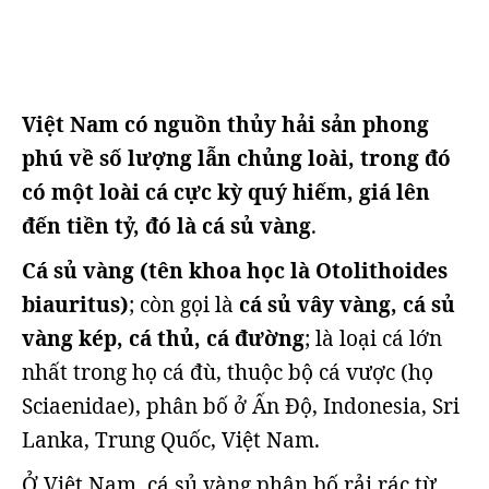
Việt Nam có nguồn thủy hải sản phong
phú về số lượng lẫn chủng loài, trong đó
có một loài cá cực kỳ quý hiếm, giá lên
đến tiền tỷ, đó là cá sủ vàng
.
Cá sủ vàng (tên khoa học là Otolithoides
biauritus)
; còn gọi là
cá sủ vây vàng, cá sủ
vàng kép, cá thủ, cá đường
; là loại cá lớn
nhất trong họ cá đù, thuộc bộ cá vược (họ
Sciaenidae), phân bố ở Ấn Độ, Indonesia, Sri
Lanka, Trung Quốc, Việt Nam.
Ở Việt Nam, cá sủ vàng phân bố rải rác từ