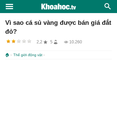
Vì sao cá sủ vàng được bán giá đắt
đỏ?
2,2
5
10.260
🏠
Thế giới động vật