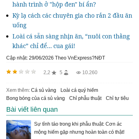
hành trình ở "hộp đen" bí ẩn?
Kỳ lạ cách các chuyên gia cho rắn 2 đầu ăn
uống
Loài cá sẵn sàng nhịn ăn, “nuôi con thằng
khác” chỉ để… cua gái!
Cập nhật: 29/06/2026
Theo VnExpress?NĐT
2,2
5
10.260
Xem thêm:
cá sủ vàng
loài cá quý hiếm
bong bóng của cá sủ vàng
chỉ phẫu thuật
chỉ tự tiêu
Bài viết liên quan
Sự tỉnh táo trong khi phẫu thuật: Cơn ác
mộng hiếm gặp nhưng hoàn toàn có thật!