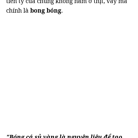
tiền tỷ của chúng không nằm ở thịt, vẩy mà
chính là
bong bóng
.
"Bóng cá sủ vàng là nguyên liệu để tạo