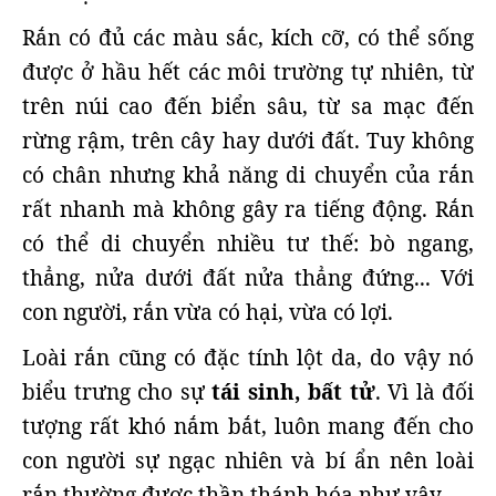
Rắn có đủ các màu sắc, kích cỡ, có thể sống
được ở hầu hết các môi trường tự nhiên, từ
trên núi cao đến biển sâu, từ sa mạc đến
rừng rậm, trên cây hay dưới đất. Tuy không
có chân nhưng khả năng di chuyển của rắn
rất nhanh mà không gây ra tiếng động. Rắn
có thể di chuyển nhiều tư thế: bò ngang,
thẳng, nửa dưới đất nửa thẳng đứng... Với
con người, rắn vừa có hại, vừa có lợi.
Loài rắn cũng có đặc tính lột da, do vậy nó
biểu trưng cho sự
tái sinh, bất tử
. Vì là đối
tượng rất khó nắm bắt, luôn mang đến cho
con người sự ngạc nhiên và bí ẩn nên loài
rắn thường được thần thánh hóa như vậy.