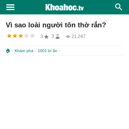
Vì sao loài người tôn thờ rắn?
3
3
21.247
🏠
Khám phá
1001 bí ẩn