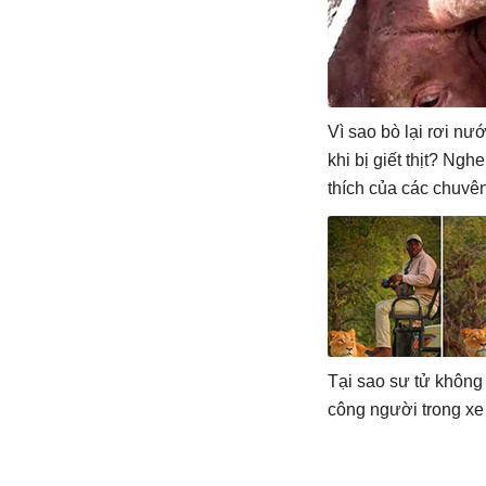
Vì sao bò lại rơi nư
khi bị giết thịt? Nghe
thích của các chuyên
nhiều người không 
lạnh!
Tại sao sư tử không
công người trong xe 