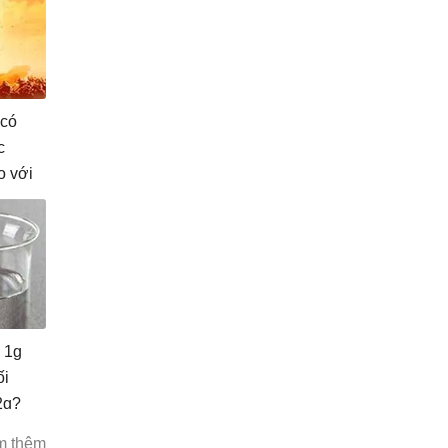
 có
c
o với
ạn?
 1g
ối
2g?
m thêm