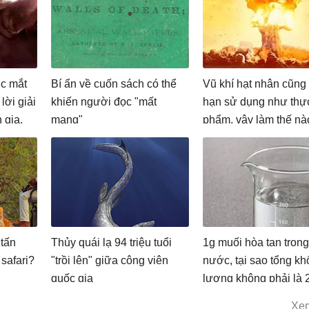
ớc mắt
Bí ẩn về cuốn sách có thể
Vũ khí hạt nhân cũng
 lời giải
khiến người đọc "mất
hạn sử dụng như thự
 gia,
mạng"
phẩm, vậy làm thế nà
khỏi ớn
vũ khí hạt nhân hết h
 tấn
Thủy quái lạ 94 triệu tuổi
1g muối hòa tan trong
safari?
"trồi lên" giữa công viên
nước, tại sao tổng kh
quốc gia
lượng không phải là 
Xe