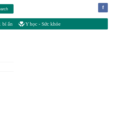
f
 bí ẩn
Y học - Sức khỏe