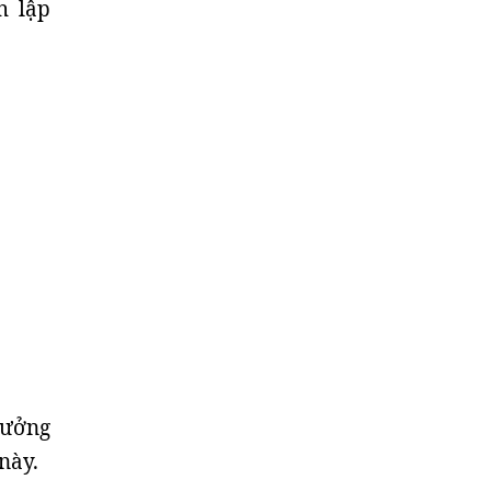
h lập
hưởng
này.