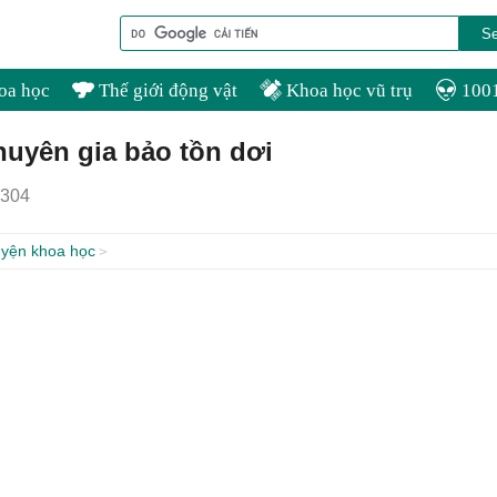
oa học
Thế giới động vật
Khoa học vũ trụ
1001
huyên gia bảo tồn dơi
304
yện khoa học