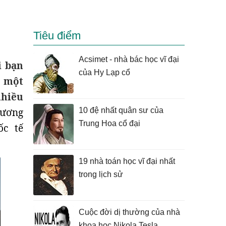
Tiêu điểm
Acsimet - nhà bác học vĩ đại
i bạn
của Hy Lạp cổ
, một
nhiều
hương
10 đệ nhất quân sư của
Trung Hoa cổ đại
ốc tế
19 nhà toán học vĩ đại nhất
trong lịch sử
Cuộc đời dị thường của nhà
khoa học Nikola Tesla