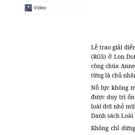
Video
Lễ trao giải di
(RGS) ở Lon Do
công chúa Anne 
từng là chủ nhâ
Nỗ lực không m
được duy trì ổn
loài dơi nhỏ mũ
Danh sách Loài
Không chỉ dừng 