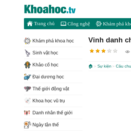
Trang chủ
Công nghệ
Khám phá kh
Vinh danh c
Khám phá khoa học
Sinh vật học
Khảo cổ học
🏠
Sự kiện
Câu chu
Đại dương học
Thế giới động vật
Khoa học vũ trụ
Danh nhân thế giới
Ngày tận thế