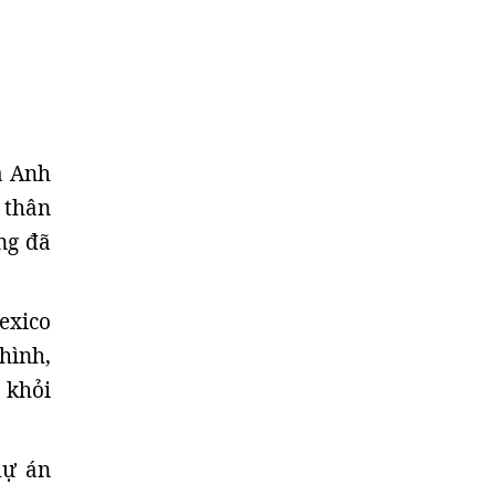
ia Anh
 thân
ng đã
exico
hình,
 khỏi
dự án