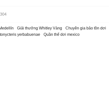
304
 Medellín
Giải thưởng Whitley Vàng
chuyên gia bảo tồn dơi
ptonycteris yerbabuenae
quần thể dơi mexico