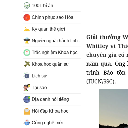
1001 bí ẩn
Chinh phục sao Hỏa
Kỳ quan thế giới
Giải thưởng W
Người ngoài hành tinh - UFO
Whitley vì Th
Trắc nghiệm Khoa học
chuyên gia có 
năm qua.
Ông l
Khoa học quân sự
trình Bảo tồn
Lịch sử
(IUCN/SSC).
Tại sao
Địa danh nổi tiếng
Hỏi đáp Khoa học
Công nghệ mới