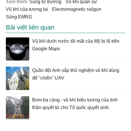
Xem thêm:
súng từ trường
vũ khí quân sự
Vũ khí của tương lai
electromagnetic railgun
súng EMRG
Bài viết liên quan
Vũ khí dưới nước tối mật của Mỹ bị lộ trên
Google Maps
Quân đội Anh sắp thử nghiệm vũ khí dùng
để "chiên" UAV
Bom ba càng - vũ khí biểu tượng của tinh
thần quyết tử cho Tổ quốc quyết sinh