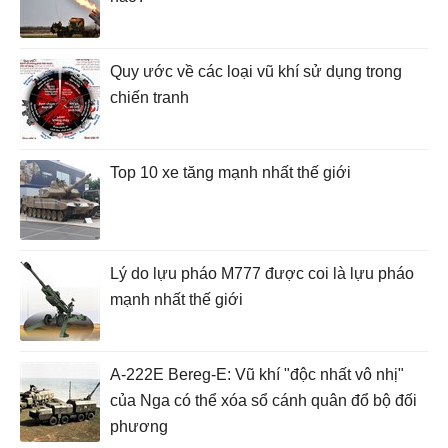
Quy ước về các loại vũ khí sử dụng trong
chiến tranh
Top 10 xe tăng mạnh nhất thế giới
Lý do lựu pháo M777 được coi là lựu pháo
mạnh nhất thế giới
A-222E Bereg-E: Vũ khí "độc nhất vô nhị"
của Nga có thể xóa sổ cánh quân đổ bộ đối
phương