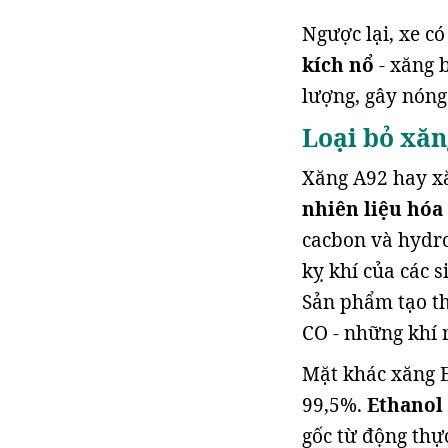
Ngược lại, xe có
kích nổ
- xăng 
lượng, gây nóng 
Loại bỏ xăn
Xăng A92 hay xă
nhiên liệu hóa
cacbon và hydro
kỵ khí của các s
Sản phẩm tạo th
CO - những khí 
Mặt khác xăng E
99,5%.
Ethanol
gốc từ động thực