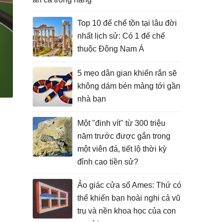
Top 10 đế chế tồn tại lâu đời
nhất lịch sử: Có 1 đế chế
thuộc Đông Nam Á
5 mẹo dân gian khiến rắn sẽ
không dám bén mảng tới gần
nhà bạn
Một "đinh vít" từ 300 triệu
năm trước được gắn trong
một viên đá, tiết lộ thời kỳ
đỉnh cao tiền sử?
Ảo giác cửa sổ Ames: Thứ có
thể khiến bạn hoài nghi cả vũ
trụ và nền khoa học của con