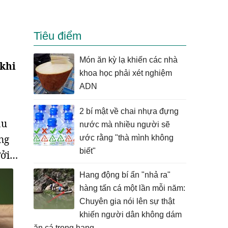
Tiêu điểm
Món ăn kỳ lạ khiến các nhà
 khi
khoa học phải xét nghiệm
ADN
2 bí mật về chai nhựa đựng
ầu
nước mà nhiều người sẽ
ng
ước rằng "thà mình không
biết"
ưởi…
Hang động bí ẩn "nhả ra"
hàng tấn cá một lần mỗi năm:
Chuyên gia nói lên sự thật
khiến người dân không dám
ăn cá trong hang