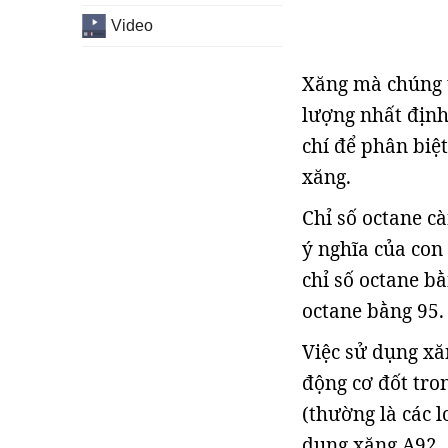
Video
Xăng mà chúng t
lượng nhất định
chí để phân biệt
xăng.
Chỉ số octane cà
ý nghĩa của con
chỉ số octane b
octane bằng 95.
Việc sử dụng xă
động cơ đốt tron
(thường là các 
dụng xăng A92, c