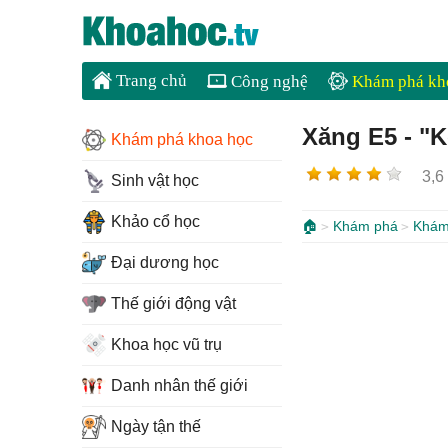
Trang chủ
Công nghệ
Khám phá kh
Xăng E5 - "K
Khám phá khoa học
3,6
Sinh vật học
Khảo cổ học
🏠
Khám phá
Khám
Đại dương học
Thế giới động vật
Khoa học vũ trụ
Danh nhân thế giới
Ngày tận thế