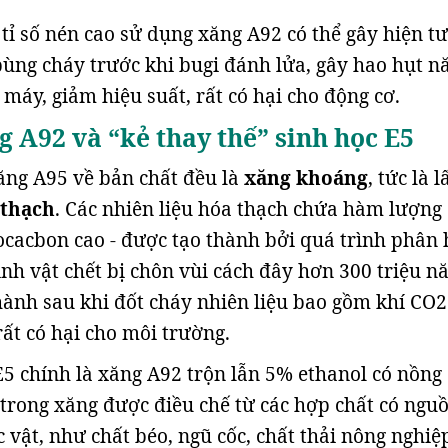
 tỉ số nén cao sử dụng xăng A92 có thể gây hiện t
bùng cháy trước khi bugi đánh lửa, gây hao hụt n
máy, giảm hiệu suất, rất có hại cho động cơ.
g A92 và “kẻ thay thế” sinh học E5
ng A95 về bản chất đều là
xăng khoáng
, tức là l
 thạch
. Các nhiên liệu hóa thạch chứa hàm lượng
cacbon cao - được tạo thành bởi quá trình phân
inh vật chết bị chôn vùi cách đây hơn 300 triệu n
ành sau khi đốt cháy nhiên liệu bao gồm khí CO2
rất có hại cho môi trường.
5 chính là xăng A92 trộn lẫn 5% ethanol có nồng
trong xăng được điều chế từ các hợp chất có ngu
 vật, như chất béo, ngũ cốc, chất thải nông nghiệ