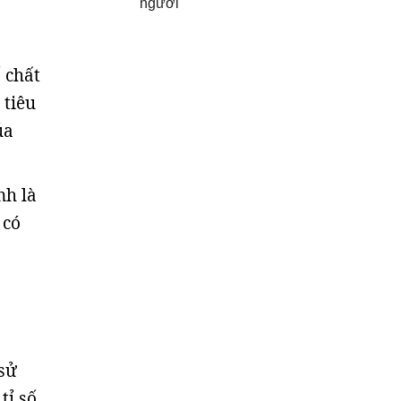
người
 chất
 tiêu
ủa
nh là
 có
 sử
tỉ số