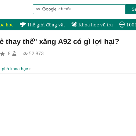
oa học
Thế giới động vật
Khoa học vũ trụ
1001
ẻ thay thế" xăng A92 có gì lợi hại?
8
52.873
 phá khoa học