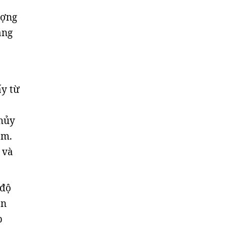
ượng
ăng
ấy từ
 hủy
ăm.
 và
 độ
ồn
p