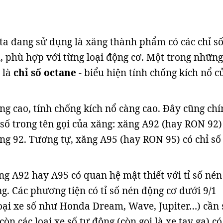
a đang sử dụng là xăng thành phẩm có các chỉ số
, phù hợp với từng loại động cơ. Một trong những
 là
chỉ số octane
- biểu hiện tính chống kích nổ c
ng cao, tính chống kích nổ càng cao. Đây cũng chí
 số trong tên gọi của xăng: xăng A92 (hay RON 92)
ằng 92. Tương tự, xăng A95 (hay RON 95) có chỉ số
ng A92 hay A95 có quan hệ mật thiết với tỉ số nén
g. Các phương tiện có tỉ số nén động cơ dưới 9/1
loại xe số như Honda Dream, Wave, Jupiter…) cần
òn các loại xe số tự động (còn gọi là xe tay ga) có 