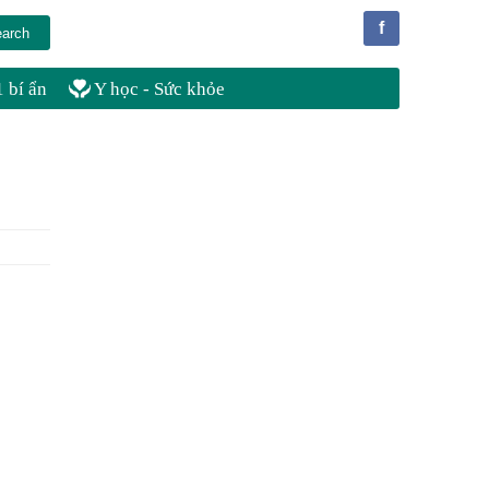
f
 bí ẩn
Y học - Sức khỏe