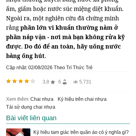
ấm, giấm hoặc nước súc miệng diệt khuẩn.
Ngoài ra, một nghiên cứu đã chứng minh
rằng
phần lớn vi khuẩn thường nằm ở
phần nắp vặn - nơi mà bạn không rửa kỹ
được
.
Do đó để an toàn, hãy uống nước
bằng ống hút
.
Cập nhật: 02/08/2026
Theo Trí Thức Trẻ
3,8
6
5.731
Xem thêm:
chai nhựa
ký hiệu trên chai nhựa
tái sử dụng chai nhựa
Bài viết liên quan
Ký hiệu tam giác trên quần áo có ý nghĩa gì?