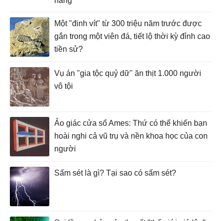
hang
Một "đinh vít" từ 300 triệu năm trước được
gắn trong một viên đá, tiết lộ thời kỳ đỉnh cao
tiền sử?
Vụ án "gia tộc quỷ dữ" ăn thịt 1.000 người
vô tội
Ảo giác cửa sổ Ames: Thứ có thể khiến bạn
hoài nghi cả vũ trụ và nền khoa học của con
người
Sấm sét là gì? Tại sao có sấm sét?