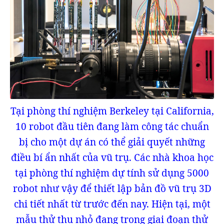
Tại phòng thí nghiệm Berkeley tại California,
10 robot đầu tiên đang làm công tác chuẩn
bị cho một dự án có thể giải quyết những
điều bí ẩn nhất của vũ trụ. Các nhà khoa học
tại phòng thí nghiệm dự tính sử dụng 5000
robot như vậy để thiết lập bản đồ vũ trụ 3D
chi tiết nhất từ trước đến nay. Hiện tại, một
mẫu thử thu nhỏ đang trong giai đoạn thử