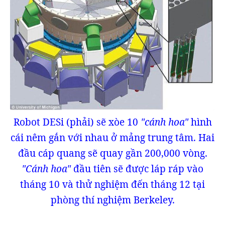
Robot DESi (phải) sẽ xòe 10
"cánh hoa"
hình
cái nêm gắn với nhau ở mảng trung tâm. Hai
đầu cáp quang sẽ quay gần 200,000 vòng.
"Cánh hoa"
đầu tiên sẽ được láp ráp vào
tháng 10 và thử nghiệm đến tháng 12 tại
phòng thí nghiệm Berkeley.