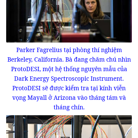
Parker Fagrelius tại phòng thí nghiệm
Berkeley, California. Bà đang chăm chú nhìn
ProtoDESI, một hệ thống nguyên mẫu của
Dark Energy Spectroscopic Instrument.
ProtoDESI sẽ được kiểm tra tại kính viễn
vọng Mayall ở Arizona vào tháng tám và
tháng chín.