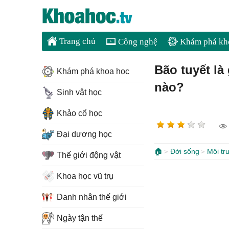
Trang chủ
Công nghệ
Khám phá kh
Bão tuyết là
Khám phá khoa học
nào?
Sinh vật học
Khảo cổ học
Đại dương học
🏠
Đời sống
Môi tr
Thế giới động vật
Khoa học vũ trụ
Danh nhân thế giới
Ngày tận thế