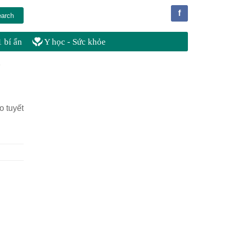
f
 bí ẩn
Y học - Sức khỏe
o tuyết