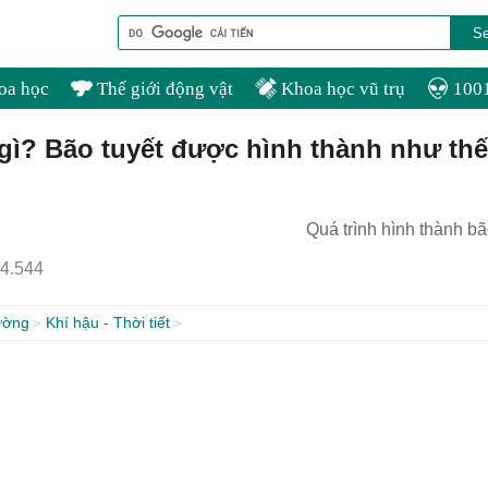
oa học
Thế giới động vật
Khoa học vũ trụ
1001
 gì? Bão tuyết được hình thành như thế
Quá trình hình thành bã
4.544
ường
Khí hậu - Thời tiết