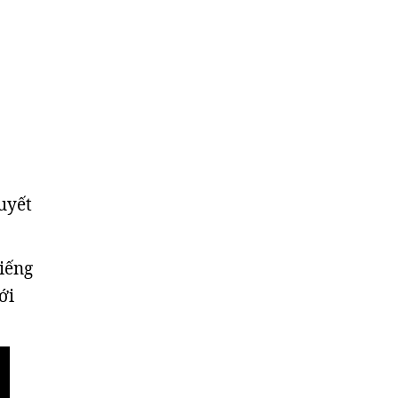
uyết
tiếng
ới