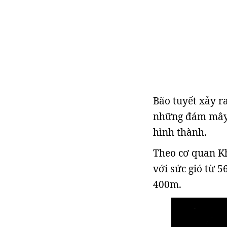
Bão tuyết xảy r
những đám mây,
hình thành.
Theo cơ quan Kh
với sức gió từ 
400m.