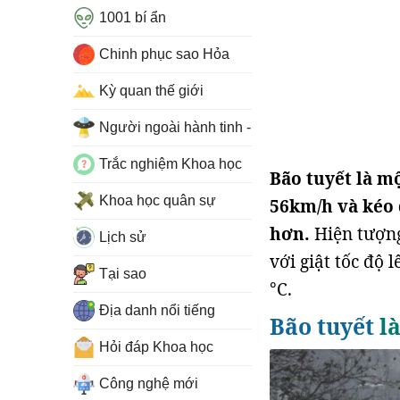
1001 bí ẩn
Chinh phục sao Hỏa
Kỳ quan thế giới
Người ngoài hành tinh - UFO
Trắc nghiệm Khoa học
Bão tuyết là m
Khoa học quân sự
56km/h và kéo d
hơn.
Hiện tượng
Lịch sử
với giật tốc độ 
Tại sao
°C.
Địa danh nổi tiếng
Bão tuyết
là
Hỏi đáp Khoa học
Công nghệ mới