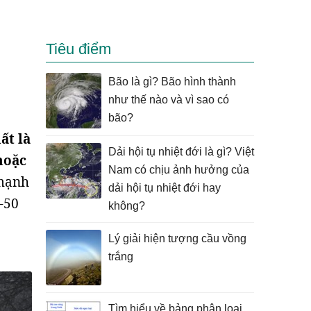
Tiêu điểm
Bão là gì? Bão hình thành
như thế nào và vì sao có
bão?
ất là
Dải hội tụ nhiệt đới là gì? Việt
hoặc
Nam có chịu ảnh hưởng của
 mạnh
dải hội tụ nhiệt đới hay
 -50
không?
Lý giải hiện tượng cầu vồng
trắng
Tìm hiểu về bảng phân loại