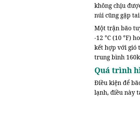
không chịu được
núi cũng gặp tai
Một trận bão tu
-12 °C (10 °F) 
kết hợp với gió
trung bình 160
Quá trình h
Điều kiện để bã
lạnh, điều này 