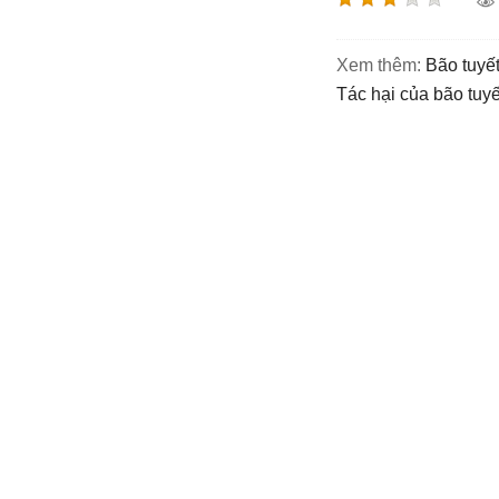
Xem thêm:
bão tuyế
tác hại của bão tuyế