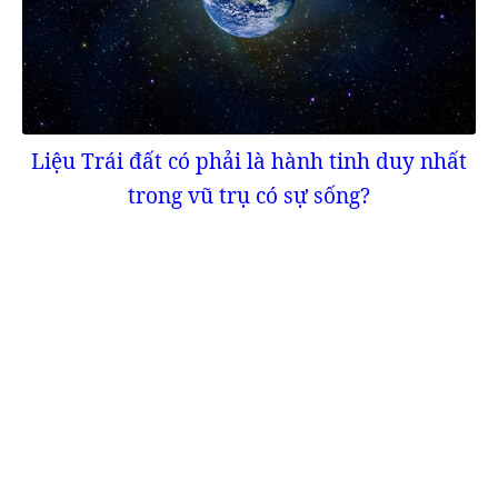
Liệu Trái đất có phải là hành tinh duy nhất
trong vũ trụ có sự sống?