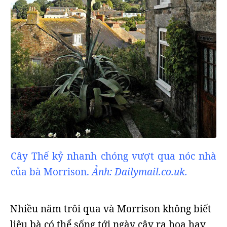
Cây Thế kỷ nhanh chóng vượt qua nóc nhà
của bà Morrison.
Ảnh: Dailymail.co.uk.
Nhiều năm trôi qua và Morrison không biết
liệu bà có thể sống tới ngày cây ra hoa hay