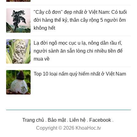
"Cây cô đơn" đẹp nhất ở Việt Nam: Có tuổi
đời hàng thế kỷ, thân cây rộng 5 người ôm
không hết
Lạ đời ngô mọc cục u lạ, nông dân rầu rĩ,
người sành ăn sẵn lòng chi nhiều tiền để
mua về
Top 10 loại nấm quý hiếm nhất ở Việt Nam
Trang chủ
.
Bảo mật
.
Liên hệ
.
Facebook
.
Copyright © 2026 KhoaHoc.tv