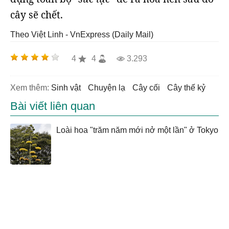
cây sẽ chết.
Theo Việt Linh - VnExpress (Daily Mail)
4
4
3.293
Xem thêm:
sinh vật
chuyện lạ
cây cối
cây thế kỷ
Bài viết liên quan
Loài hoa "trăm năm mới nở một lần" ở Tokyo