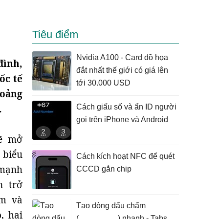
Tiêu điểm
Nvidia A100 - Card đồ họa
đình,
đắt nhất thế giới có giá lên
ốc tế
tới 30.000 USD
hoảng
.
Cách giấu số và ẩn ID người
gọi trên iPhone và Android
sẽ mở
 biểu
Cách kích hoạt NFC để quét
 mạnh
CCCD gắn chip
n trở
im và
Tạo dòng dấu chấm
, hai
(……………) nhanh - Tabs