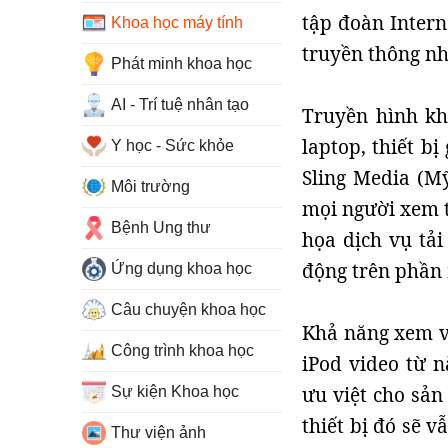
tập đoàn Intern
Khoa học máy tính
truyền thông nh
Phát minh khoa học
AI - Trí tuệ nhân tạo
Truyền hình kh
laptop, thiết bị
Y học - Sức khỏe
Sling Media (Mỹ
Môi trường
mọi người xem t
Bệnh Ung thư
họa dịch vụ tải 
động trên phần 
Ứng dụng khoa học
Câu chuyện khoa học
Khả năng xem v
Công trình khoa học
iPod video từ 
ưu việt cho sản
Sự kiện Khoa học
thiết bị đó sẽ 
Thư viện ảnh