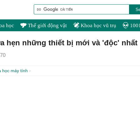
oa học
Thế giới động vật
Khoa học vũ trụ
1001
 hẹn những thiết bị mới và 'độc' nhất
70
 học máy tính