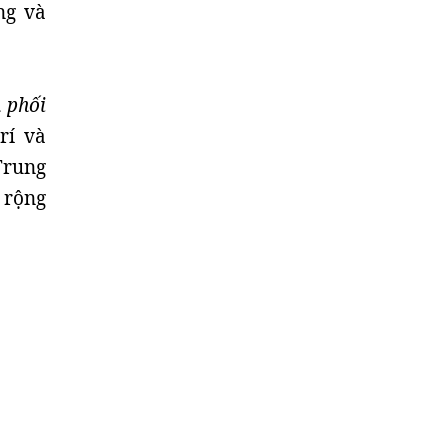
ng và
 phối
rí và
Trung
 rộng