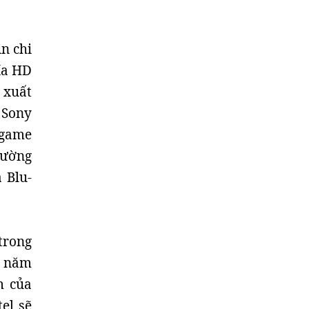
in chi
ía HD
 xuất
 Sony
 game
rường
 Blu-
trong
ả năm
m của
el sẽ