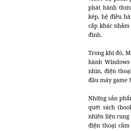
phát hành thươn
kép, hệ điều h
cấp khác nhằm b
đình.
Trong khi đó, M
hành Windows 
nhìn, điện thoạ
đầu máy game X
Những sản phẩm
quét sách (boo
nhiên liệu cung
điện thoại cầm