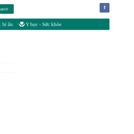
f
 bí ẩn
Y học - Sức khỏe