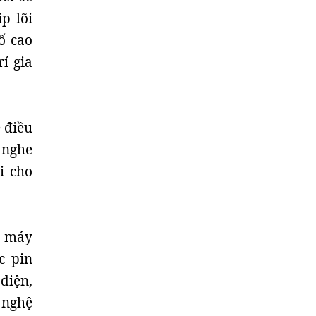
p lõi
ố cao
í gia
 điều
 nghe
i cho
t máy
c pin
điện,
 nghệ