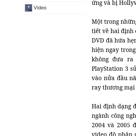
ứng và bị Holly
Video
Một trong những
tiết về hai địn
DVD đã hứa hẹn
hiện ngay trong
không đưa ra 
PlayStation 3 s
vào nửa đầu năm
ray thương mại 
Hai định dạng đ
ngành công ngh
2004 và 2005 đ
video độ phân g