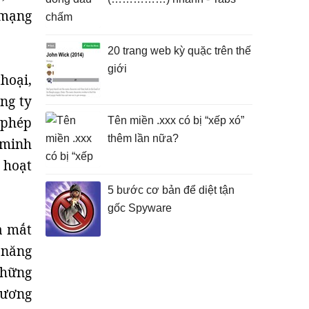
 mạng
20 trang web kỳ quặc trên thế
giới
hoại,
ông ty
 phép
Tên miền .xxx có bị “xếp xó”
thêm lần nữa?
 minh
. hoạt
5 bước cơ bản để diệt tận
gốc Spyware
a mắt
 năng
những
tương