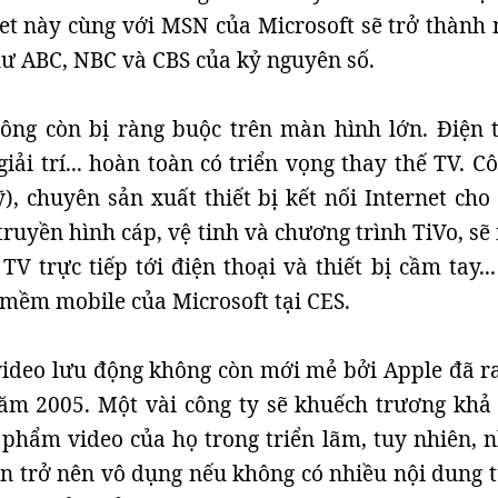
et này cùng với MSN của Microsoft sẽ trở thành
ư ABC, NBC và CBS của kỷ nguyên số.
ông còn bị ràng buộc trên màn hình lớn. Điện t
 giải trí... hoàn toàn có triển vọng thay thế TV. C
), chuyên sản xuất thiết bị kết nối Internet cho
ruyền hình cáp, vệ tinh và chương trình TiVo, sẽ
TV trực tiếp tới điện thoại và thiết bị cầm tay..
mềm mobile của Microsoft tại CES.
ideo lưu động không còn mới mẻ bởi Apple đã r
năm 2005. Một vài công ty sẽ khuếch trương khả
 phẩm video của họ trong triển lãm, tuy nhiên, 
vẫn trở nên vô dụng nếu không có nhiều nội dung 