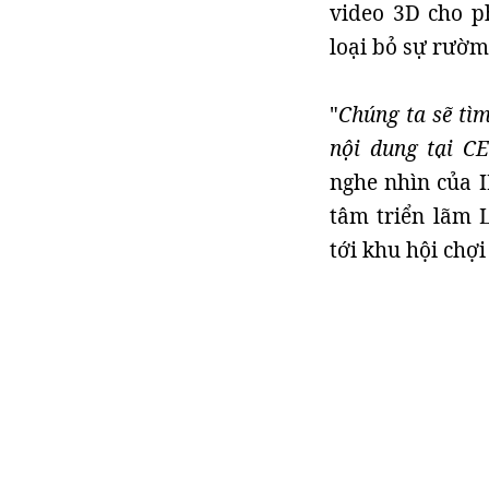
video 3D cho p
loại bỏ sự rườm 
"
Chúng ta sẽ tì
nội dung tại C
nghe nhìn của I
tâm triển lãm 
tới khu hội chợi