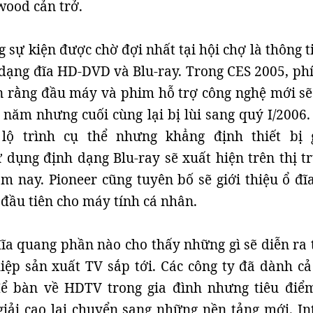
wood cản trở.
 sự kiện được chờ đợi nhất tại hội chợ là thông t
h dạng đĩa HD-DVD và Blu-ray. Trong CES 2005, ph
 rằng đầu máy và phim hỗ trợ công nghệ mới sẽ
 năm nhưng cuối cùng lại bị lùi sang quý I/2006.
lộ trình cụ thể nhưng khẳng định thiết bị
ử dụng định dạng Blu-ray sẽ xuất hiện trên thị t
 nay. Pioneer cũng tuyên bố sẽ giới thiệu ổ đĩa
đầu tiên cho máy tính cá nhân.
ĩa quang phần nào cho thấy những gì sẽ diễn ra 
iệp sản xuất TV sắp tới. Các công ty đã dành c
ể bàn về HDTV trong gia đình nhưng tiêu điể
iải cao lại chuyển sang những nền tảng mới. Int