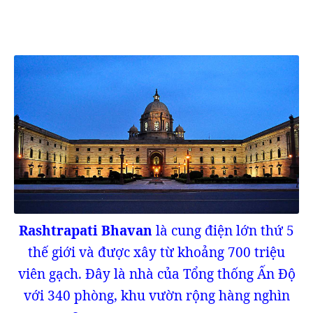
Rashtrapati Bhavan
là cung điện lớn thứ 5
thế giới và được xây từ khoảng 700 triệu
viên gạch. Đây là nhà của Tổng thống Ấn Độ
với 340 phòng, khu vườn rộng hàng nghìn