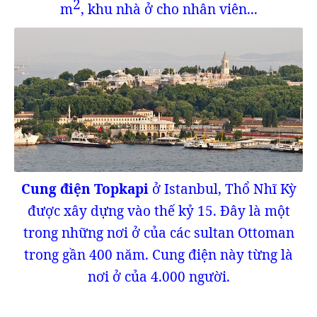
2
m
, khu nhà ở cho nhân viên...
Cung điện Topkapi
ở Istanbul, Thổ Nhĩ Kỳ
được xây dựng vào thế kỷ 15. Đây là một
trong những nơi ở của các sultan Ottoman
trong gần 400 năm. Cung điện này từng là
nơi ở của 4.000 người.