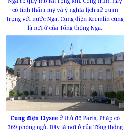
Nga có quy mô rất rộng lớn. Công trình này
có tính thẩm mỹ và ý nghĩa lịch sử quan
trọng với nước Nga. Cung điện Kremlin cũng
là nơi ở của Tổng thống Nga.
Cung điện Elysee
ở thủ đô Paris, Pháp có
369 phòng ngủ. Đây là nơi ở của Tổng thống