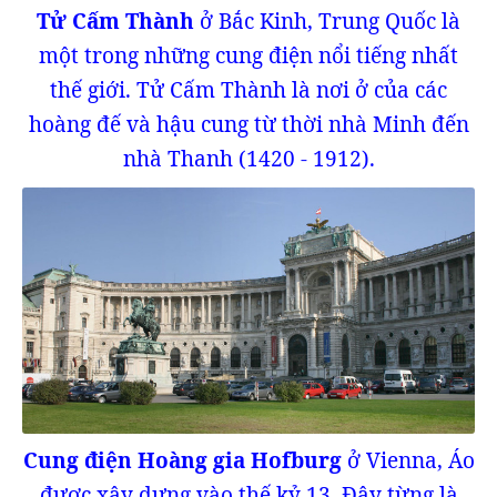
Tử Cấm Thành
ở Bắc Kinh, Trung Quốc là
một trong những cung điện nổi tiếng nhất
thế giới. Tử Cấm Thành là nơi ở của các
hoàng đế và hậu cung từ thời nhà Minh đến
nhà Thanh (1420 - 1912).
Cung điện Hoàng gia Hofburg
ở Vienna, Áo
được xây dựng vào thế kỷ 13. Đây từng là