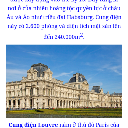
nơi ở của nhiều hoàng tộc quyền lực ở châu
Âu và Áo như triều đại Habsburg. Cung điện
này có 2.600 phòng và diện tích mặt sàn lên
2
đến 240.000m
.
Cung điện Louvre
nằm ở thủ đô Paris của