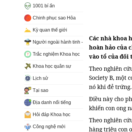
1001 bí ẩn
Chinh phục sao Hỏa
Kỳ quan thế giới
Các nhà khoa họ
Người ngoài hành tinh - UFO
hoàn hảo của c
Trắc nghiệm Khoa học
vào tổ của đối 
Khoa học quân sự
Theo nghiên cứu
Society B, một 
Lịch sử
nó khi đẻ trứng.
Tại sao
Điều này cho ph
Địa danh nổi tiếng
khiến con ong n
Hỏi đáp Khoa học
Theo nghiên cứu
Công nghệ mới
hàng triệu con 