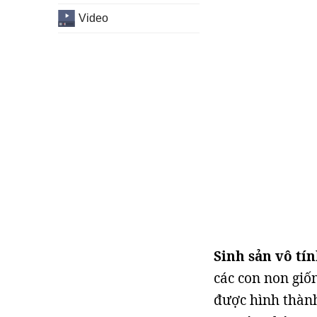
Video
Sinh sản vô tí
các con non giố
được hình thành