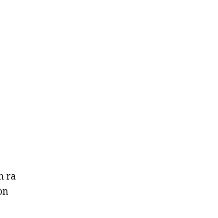
h ra
on