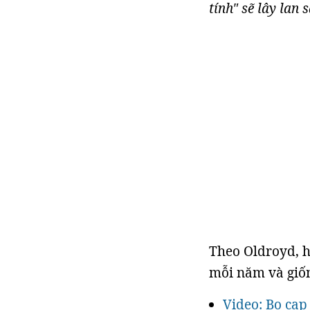
tính" sẽ lây lan
Theo Oldroyd, h
mỗi năm và gi
Video: Bọ cạp 