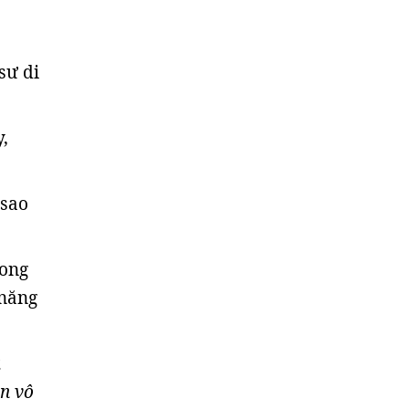
sư di
,
 sao
 ong
 năng
à
n vô