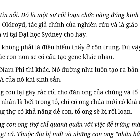
tin nổi. Đó là một sự rối loạn chức năng đáng kinh
Oldroyd, tác giả chính của nghiên cứu và là giáo 
 vi tại Đại học Sydney cho hay.
h không phải là điều hiếm thấy ở côn trùng. Dù vậy
ác con non sẽ có cấu tạo gene khác nhau.
Nam Phi thì khác. Nó dường như luôn tạo ra bản
 của nó khi sinh sản.
g con lại gây rắc rối cho đàn ong của chúng và tổ
 nhân là bởi trong tổ, chỉ có ong chúa mới có khả
g thợ có khả năng đẻ con, tổ ong sẽ bị rối loạn.
ng con ong thợ chỉ quanh quẩn với việc đẻ trứng m
gì cả. Thuộc địa bị mất và những con ong "nhân bả