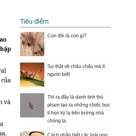
Tiêu điểm
Con dĩn là con gì?
sao
nhập
Sự thật về châu chấu mà ít
yal
người biết
 của
Thì ra đây là danh tính thủ
h và
phạm tạo ra những chiếc bọc
tí hon kỳ lạ trên tường nhà
chúng ta
ra
ua.
Cách nhận biết các loài ong