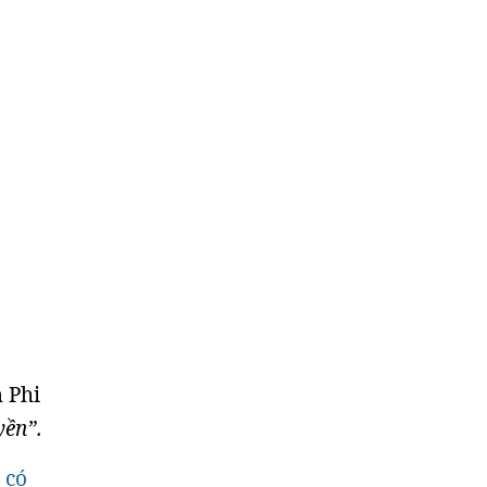
 Phi
yền”.
 có