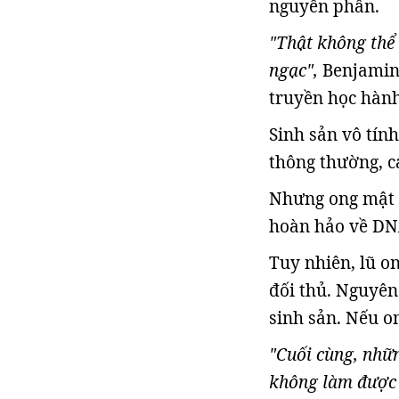
nguyên phân.
"Thật không thể 
ngạc",
Benjamin 
truyền học hành
Sinh sản vô tín
thông thường, c
Nhưng ong mật 
hoàn hảo về DNA
Tuy nhiên, lũ on
đối thủ. Nguyên
sinh sản. Nếu on
"Cuối cùng, nhữ
không làm được 