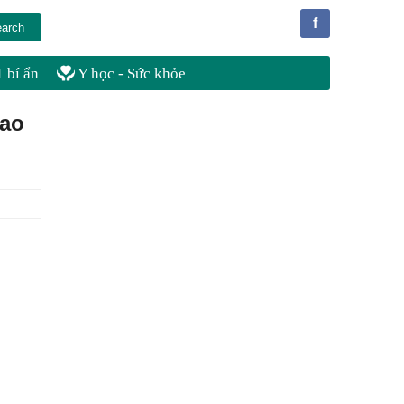
f
 bí ẩn
Y học - Sức khỏe
sao