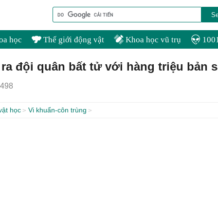
oa học
Thế giới động vật
Khoa học vũ trụ
1001
ra đội quân bất tử với hàng triệu bản 
498
vật học
Vi khuẩn-côn trùng