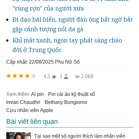
"rùng rợn" của người xưa
Đi dạo bãi biển, người đàn ông bất ngờ bắt
gặp cảnh tượng nổi da gà
Khỉ mắt xanh, ngón tay phát sáng chào
đời ở Trung Quốc
Cập nhật: 22/08/2025
Phụ Nữ Số
4,3
3
2.068
Xem thêm:
AI pin
pin cài áo kỹ thuật số
Imran Chaudhri
Bethany Bongiorno
cựu nhân viên Apple
Bài viết liên quan
Tại sao một số người thích làm nhân viên