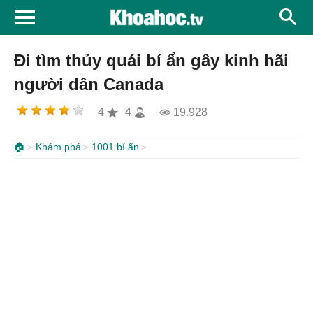
Đi tìm thủy quái bí ẩn gây kinh hãi
người dân Canada
4
4
19.928
🏠
Khám phá
1001 bí ẩn