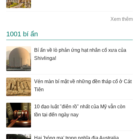
Xem thêm
1001 bí ẩn
Bí ẩn về lò phản ứng hạt nhân cổ xưa của
Shivlinga!
Vén màn bí mật về những đền tháp cổ ở Cát
Tiên
10 đạo luật "điên rồ" nhất của Mỹ vẫn còn
tồn tại đến ngày nay
Hai 'bóng ma' trong nghĩa địa Australia