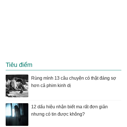
Tiêu điểm
Rùng mình 13 câu chuyện có thật đáng sợ
hơn cả phim kinh dị
12 dấu hiệu nhận biết ma rất đơn giản
nhưng có tin được không?