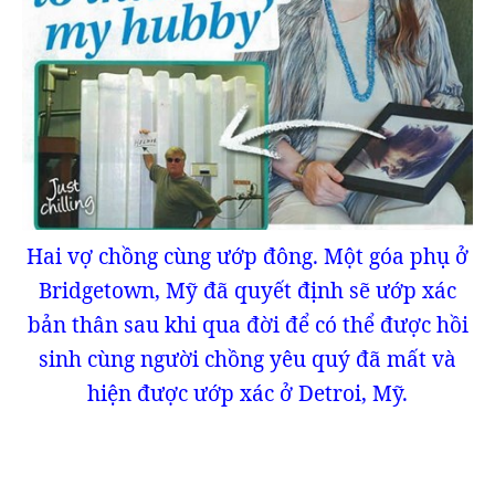
Hai vợ chồng cùng ướp đông. Một góa phụ ở
Bridgetown, Mỹ đã quyết định sẽ ướp xác
bản thân sau khi qua đời để có thể được hồi
sinh cùng người chồng yêu quý đã mất và
hiện được ướp xác ở Detroi, Mỹ.