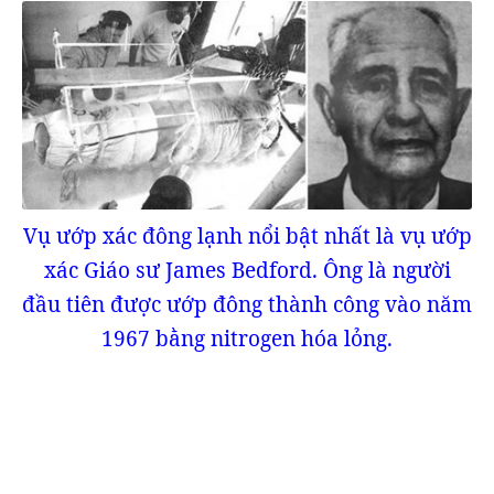
Vụ ướp xác đông lạnh nổi bật nhất là vụ ướp
xác Giáo sư James Bedford. Ông là người
đầu tiên được ướp đông thành công vào năm
1967 bằng nitrogen hóa lỏng.