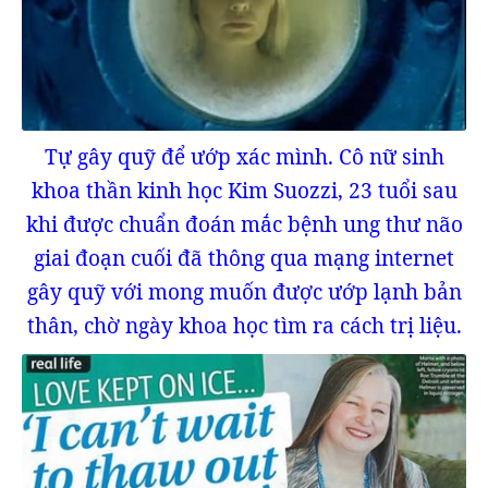
Tự gây quỹ để ướp xác mình. Cô nữ sinh
khoa thần kinh học Kim Suozzi, 23 tuổi sau
khi được chuẩn đoán mắc bệnh ung thư não
giai đoạn cuối đã thông qua mạng internet
gây quỹ với mong muốn được ướp lạnh bản
thân, chờ ngày khoa học tìm ra cách trị liệu.