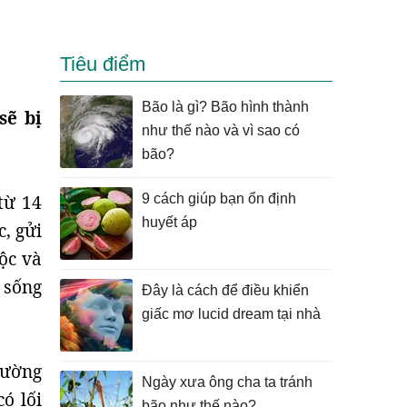
Tiêu điểm
Bão là gì? Bão hình thành
sẽ bị
như thế nào và vì sao có
bão?
từ 14
9 cách giúp bạn ổn định
huyết áp
, gửi
ộc và
 sống
Đây là cách để điều khiển
giấc mơ lucid dream tại nhà
hường
Ngày xưa ông cha ta tránh
ó lối
bão như thế nào?