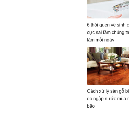
6 thói quen vệ sinh 
cực sai lầm chúng t
làm mỗi ngày
Cách xử lý sàn gỗ b
do ngập nước mùa
bão