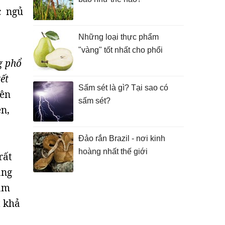
c ngủ
Những loại thực phẩm
"vàng" tốt nhất cho phổi
g phổ
kết
Sấm sét là gì? Tại sao có
iên
sấm sét?
n,
Đảo rắn Brazil - nơi kinh
hoàng nhất thế giới
rất
ăng
cầm
t khả