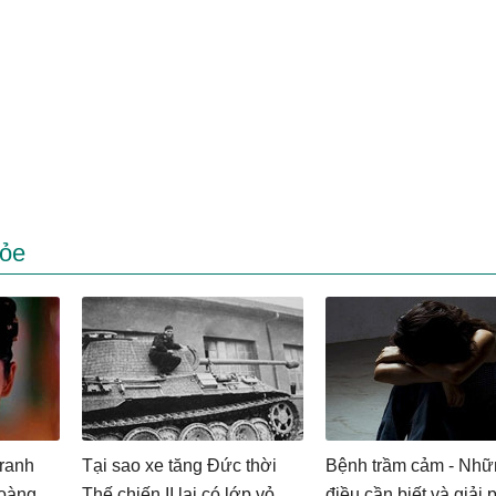
hỏe
tranh
Tại sao xe tăng Đức thời
Bệnh trầm cảm - Nhữ
hoàng
Thế chiến II lại có lớp vỏ
điều cần biết và giải 