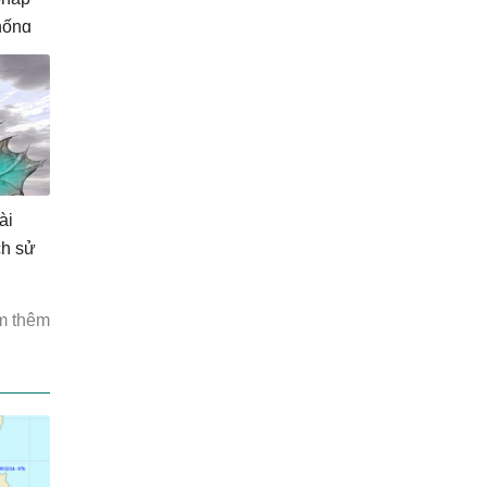
hống
ài
ch sử
m thêm