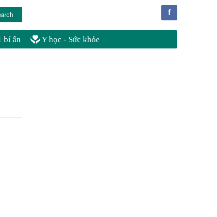
f
 bí ẩn
Y học - Sức khỏe