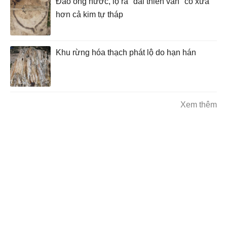
Đào ống nước, lộ ra "đài thiên văn" cổ xưa
hơn cả kim tự tháp
Khu rừng hóa thạch phát lộ do hạn hán
Xem thêm