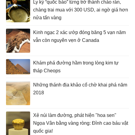
Ly kỳ “quốc bảo” từng trở thành chảo rán,
chàng trai mua với 300 USD, ai ngờ giá hơn
nửa tấn vàng
Kinh ngạc 2 xác ướp đóng băng 5 vạn năm
vẫn còn nguyên vẹn ở Canada
Khám phá đường hầm trong lòng kim tự
tháp Cheops
Những thánh địa khảo cổ chờ khai phá năm
2018
Xẻ núi làm đường, phát hiện "hoa sen"
Ngọa Vân bằng vàng ròng: Đỉnh cao báu vật
quốc gia!