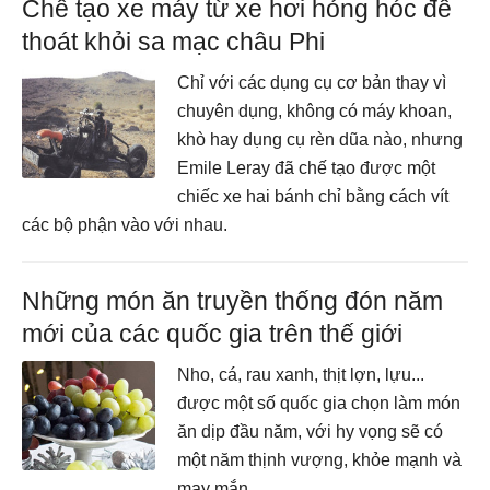
Chế tạo xe máy từ xe hơi hỏng hóc để
thoát khỏi sa mạc châu Phi
Chỉ với các dụng cụ cơ bản thay vì
chuyên dụng, không có máy khoan,
khò hay dụng cụ rèn dũa nào, nhưng
Emile Leray đã chế tạo được một
chiếc xe hai bánh chỉ bằng cách vít
các bộ phận vào với nhau.
Những món ăn truyền thống đón năm
mới của các quốc gia trên thế giới
Nho, cá, rau xanh, thịt lợn, lựu...
được một số quốc gia chọn làm món
ăn dịp đầu năm, với hy vọng sẽ có
một năm thịnh vượng, khỏe mạnh và
may mắn.