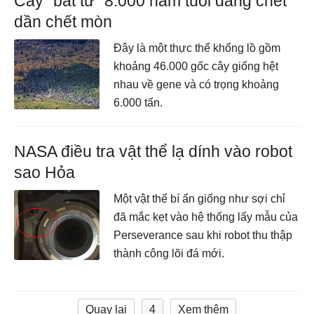
Cây "bất tử" 8.000 năm tuổi đang chết
dần chết mòn
Đây là một thực thể khổng lồ gồm
khoảng 46.000 gốc cây giống hệt
nhau về gene và có trọng khoảng
6.000 tấn.
NASA điều tra vật thể lạ dính vào robot
sao Hỏa
Một vật thể bí ẩn giống như sợi chỉ
đã mắc kẹt vào hệ thống lấy mẫu của
Perseverance sau khi robot thu thập
thành công lõi đá mới.
Quay lại
4
Xem thêm