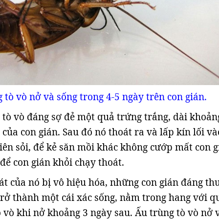
 tò vò nở và sống trong 4-5 ngày trên con gián.
 tò vò đáng sợ đẻ một quả trứng trắng, dài khoản
ủa con gián. Sau đó nó thoát ra và lấp kín lối và
iên sỏi, để kẻ săn mồi khác không cướp mất con g
để con gián khỏi chạy thoát.
át của nó bị vô hiệu hóa, những con gián đáng t
 trở thành một cái xác sống, nằm trong hang với q
ò vò khi nở khoảng 3 ngày sau. Ấu trùng tò vò nở 