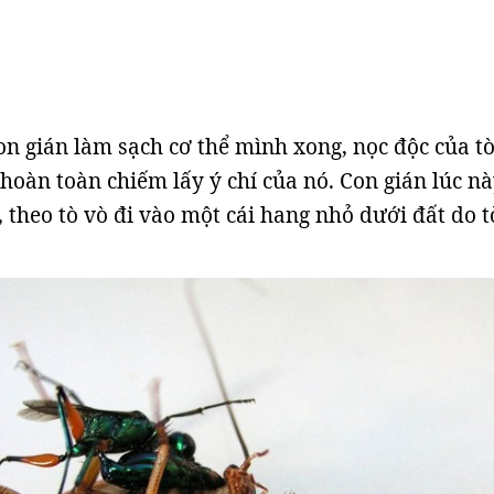
on gián làm sạch cơ thể mình xong, nọc độc của t
 hoàn toàn chiếm lấy ý chí của nó. Con gián lúc n
 theo tò vò đi vào một cái hang nhỏ dưới đất do t