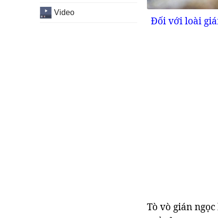
Video
Đối với loài gi
Tò vò gián ngọc 