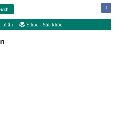
f
 bí ẩn
Y học - Sức khỏe
on