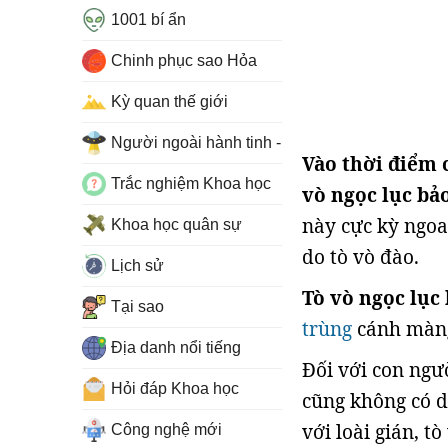
1001 bí ẩn
Chinh phục sao Hỏa
Kỳ quan thế giới
Người ngoài hành tinh - UFO
Vào thời điểm 
Trắc nghiệm Khoa học
vò ngọc lục bảo
này cực kỳ ngoa
Khoa học quân sự
do tò vò đào.
Lịch sử
Tò vò ngọc lục
Tại sao
trùng
cánh màng
Địa danh nổi tiếng
Đối với con ngư
Hỏi đáp Khoa học
cũng không có d
với loài gián, t
Công nghệ mới