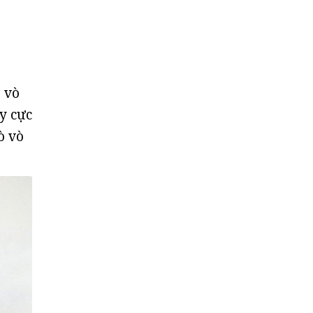
ò vò
ày cực
ò vò