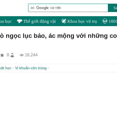
oa học
Thế giới động vật
Khoa học vũ trụ
1001
 vò ngọc lục bảo, ác mộng với những c
8
16.244
vật học
Vi khuẩn-côn trùng