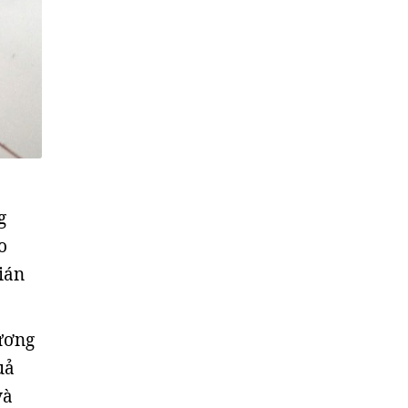
g
o
ián
hương
uả
và