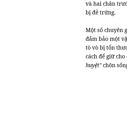
và hai chân trư
bị đẻ trứng.
Một số chuyên gi
đảm bảo một vật
tò vò bị tổn th
cách để giữ cho
huyệt"
chôn sống