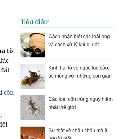
Tiêu điểm
Cách nhận biết các loài ong
và cách xử lý khi bị đốt
ủa tò
lúc
Kinh hãi tò vò ngọc lục bảo,
 đất
ác mộng với những con gián
ài
côn
Các loài côn trùng nguy hiểm
nhất thế giới
,
đối
Sự thật về châu chấu mà ít
người biết