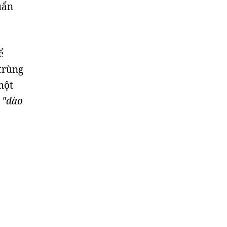
uẩn
ể
trùng
một
ò
"đào