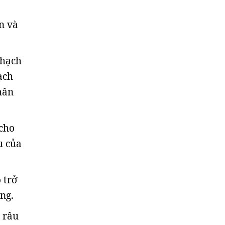
n và
 hạch
ạch
hân
 cho
u của
 trở
ng.
 râu