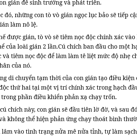
on gián để sinh trưởng và phát triển.
c đó, những con tò vò gián ngọc lục bảo sẽ tiếp cậ
ián làm nô lệ.
hế được gián, tò vò sẽ tiêm nọc độc chính xác vào
hể của loài gián 2 lần.Cú chích ban đầu cho một h
 và tiêm nọc độc để làm làm tê liệt mức độ nhẹ c
hân của nó.
ng di chuyển tạm thời của con gián tạo điều kiện
độc thứ hai tại một vị trí chính xác trong hạch đầ
 trong phần điều khiển phản xạ chạy trốn.
cú chích này, con gián sẽ đầu tiên lờ đờ, và sau đó
à không thể hiện phản ứng chạy thoát bình thườ
n lâm vào tình trạng nửa mê nửa tỉnh, tự làm sạch