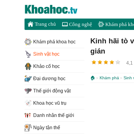
Trang chủ
Công nghệ
Khám phá kh
Kinh hãi tò
Khám phá khoa học
gián
Sinh vật học
4,1
Khảo cổ học
🏠
Khám phá
Sinh 
Đại dương học
Thế giới động vật
Khoa học vũ trụ
Danh nhân thế giới
Ngày tận thế