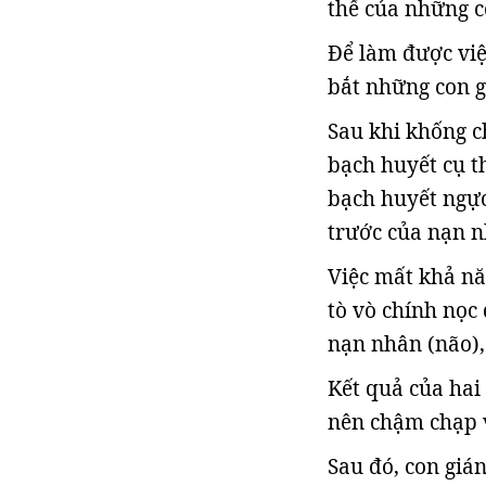
thể của những c
Để làm được việ
bắt những con g
Sau khi khống c
bạch huyết cụ t
bạch huyết ngực
trước của nạn n
Việc mất khả nă
tò vò chính nọc 
nạn nhân (não),
Kết quả của hai 
nên chậm chạp v
Sau đó, con giá