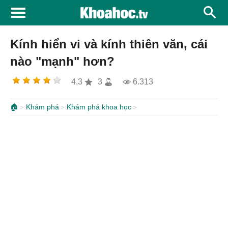
Kính hiển vi và kính thiên văn, cái
nào "mạnh" hơn?
4,3
3
6.313
🏠
Khám phá
Khám phá khoa học