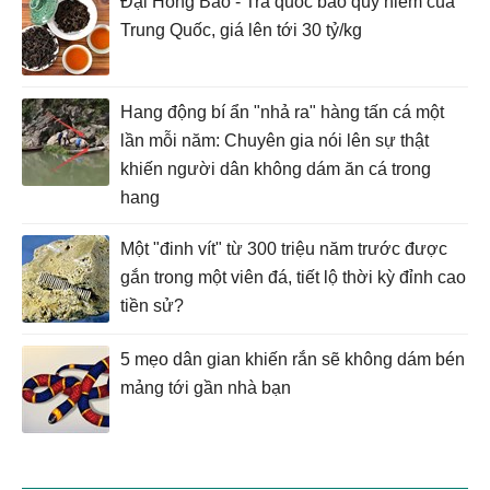
Đại Hồng Bào - Trà quốc bảo quý hiếm của
Trung Quốc, giá lên tới 30 tỷ/kg
Hang động bí ẩn "nhả ra" hàng tấn cá một
lần mỗi năm: Chuyên gia nói lên sự thật
khiến người dân không dám ăn cá trong
hang
Một "đinh vít" từ 300 triệu năm trước được
gắn trong một viên đá, tiết lộ thời kỳ đỉnh cao
tiền sử?
5 mẹo dân gian khiến rắn sẽ không dám bén
mảng tới gần nhà bạn