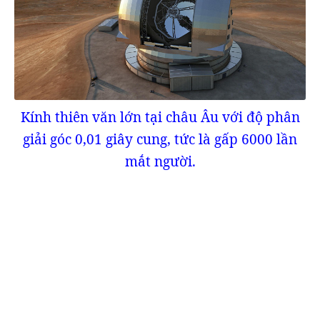
Kính thiên văn lớn tại châu Âu với độ phân
giải góc 0,01 giây cung, tức là gấp 6000 lần
mắt người​.