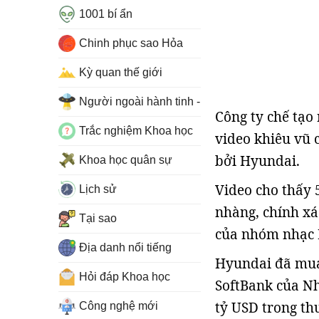
1001 bí ẩn
Chinh phục sao Hỏa
Kỳ quan thế giới
Người ngoài hành tinh - UFO
Công ty chế tạ
Trắc nghiệm Khoa học
video khiêu vũ 
bởi Hyundai.
Khoa học quân sự
Video cho thấy 5
Lịch sử
nhàng, chính xá
Tại sao
của nhóm nhạc 
Địa danh nổi tiếng
Hyundai đã mua
Hỏi đáp Khoa học
SoftBank của Nh
tỷ USD trong th
Công nghệ mới