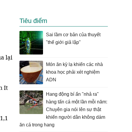
Tiêu điểm
Sai lầm cơ bản của thuyết
"thế giới giả lập"
a lại
Món ăn kỳ lạ khiến các nhà
khoa học phải xét nghiệm
ADN
 It
Hang động bí ẩn "nhả ra"
hàng tấn cá một lần mỗi năm:
Chuyên gia nói lên sự thật
1,1
khiến người dân không dám
ăn cá trong hang