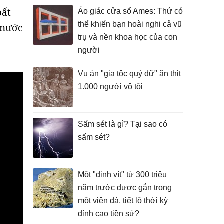
bất
Ảo giác cửa sổ Ames: Thứ có
thể khiến bạn hoài nghi cả vũ
 nước
trụ và nền khoa học của con
người
Vụ án "gia tộc quỷ dữ" ăn thịt
1.000 người vô tội
Sấm sét là gì? Tại sao có
sấm sét?
Một "đinh vít" từ 300 triệu
năm trước được gắn trong
một viên đá, tiết lộ thời kỳ
đỉnh cao tiền sử?