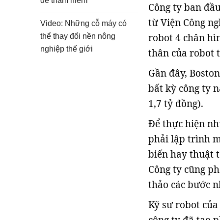
để thám hiểm
Công ty ban đầ
từ Viện Công ng
Video: Những cỗ máy có
robot 4 chân hì
thể thay đổi nền nông
nghiệp thế giới
thân của robot t
Gần đây, Bosto
bất kỳ công ty 
1,7 tỷ đồng).
Để thực hiện n
phải lập trình m
biến hay thuật 
Công ty cũng ph
thảo các bước n
Kỹ sư robot của