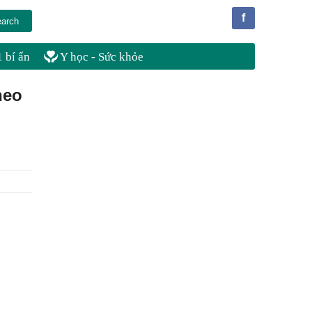
f
 bí ẩn
Y học - Sức khỏe
heo