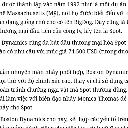
u được thành lập vào năm 1992 như là một dự án
hệ Massachusetts (Mỹ), nơi họ được biết đến với 
nh dạng giống chú chó có tên BigDog. Đây cũng là 
hương mại đầu tiên của công ty, lấy tên là Spot.
n Dynamics cũng đã bắt đầu thương mại hóa Spot
nào có nhu cầu với mức giá 74.500 USD (tương đư
huần nhuyễn màn nhảy phối hợp, Boston Dynamic
ọi thứ với độ chính xác cao, thay vì chỉ sử dụng 
toán tránh chướng ngại vật mà Spot thường dùng.
ải làm việc với biên đạo nhảy Monica Thomas để
hảy cho Spot.
 Boston Dynamics cho hay, kết hợp các yếu tố trên