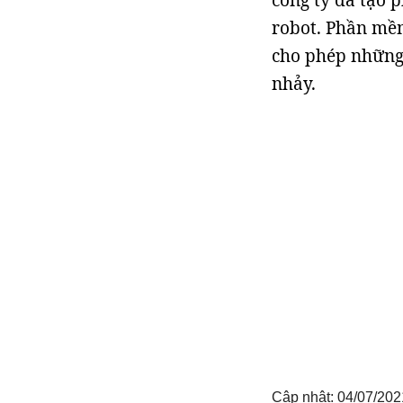
công ty đã tạo 
robot. Phần mềm
cho phép những 
nhảy.
Cập nhật: 04/07/202