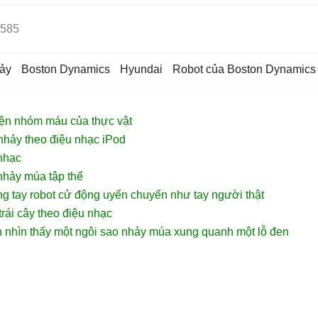
585
hảy
Boston Dynamics
Hyundai
Robot của Boston Dynamics
iện nhóm máu của thực vật
nhảy theo điệu nhạc iPod
nhạc
nhảy múa tập thể
ng tay robot cử động uyển chuyển như tay người thật
rái cây theo điệu nhạc
n nhìn thấy một ngôi sao nhảy múa xung quanh một lỗ đen