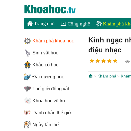
Trang chủ
Công nghệ
Khám phá kh
Kinh ngạc n
Khám phá khoa học
điệu nhạc
Sinh vật học
Khảo cổ học
🏠
Khám phá
Khám
Đại dương học
Thế giới động vật
Khoa học vũ trụ
Danh nhân thế giới
Ngày tận thế