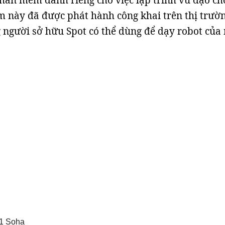
phần mềm dành riêng cho việc lập trình vũ đạo ch
 này đã được phát hành công khai trên thị trườn
người sở hữu Spot có thể dùng để dạy robot của
1
Soha