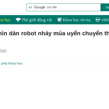
oa học
Thế giới động vật
Khoa học vũ trụ
1001
hìn dàn robot nhảy múa uyển chuyển t
585
 phá khoa học