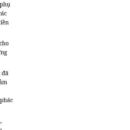
 phụ
các
tiền
 cho
ơng
 đã
cảm
 phác
,