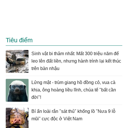
Tiêu điểm
Sinh vật bi thảm nhất: Mất 300 triệu năm để
leo lên đất liền, nhưng hành trình lại kết thúc
trên bàn nhậu
Lửng mật - trùm giang hồ đồng cỏ, vua cà
khịa, ông hoàng liều lĩnh, chúa tể "bất cần
đời"!
Bí ẩn loài rắn "sát thủ" khổng lồ "Nưa 9 lỗ
mũi" cực độc ở Việt Nam