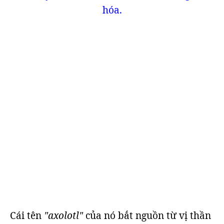
hóa.
Cái tên
"axolotl"
của nó bắt nguồn từ vị thần