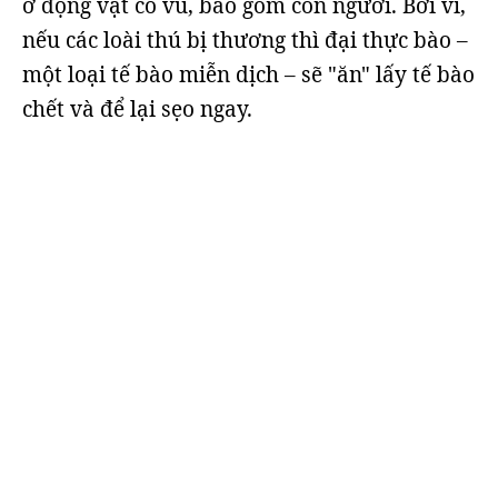
ở động vật có vú, bao gồm con người. Bởi vì,
nếu các loài thú bị thương thì đại thực bào –
một loại tế bào miễn dịch – sẽ "ăn" lấy tế bào
chết và để lại sẹo ngay.