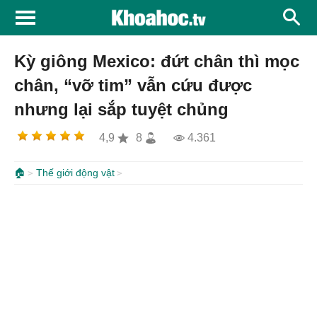
Kỳ giông Mexico: đứt chân thì mọc
chân, “vỡ tim” vẫn cứu được
nhưng lại sắp tuyệt chủng
4,9
8
4.361
🏠
Thế giới động vật