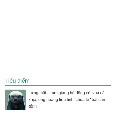
Tiêu điểm
Lửng mật - trùm giang hồ đồng cỏ, vua cà
khịa, ông hoàng liều lĩnh, chúa tể "bất cần
đời"!