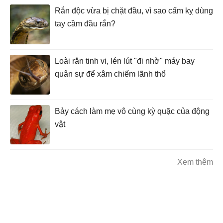
Rắn độc vừa bị chặt đầu, vì sao cấm kỵ dùng
tay cầm đầu rắn?
Loài rắn tinh vi, lén lút "đi nhờ" máy bay
quân sự để xâm chiếm lãnh thổ
Bảy cách làm mẹ vô cùng kỳ quặc của động
vật
Xem thêm