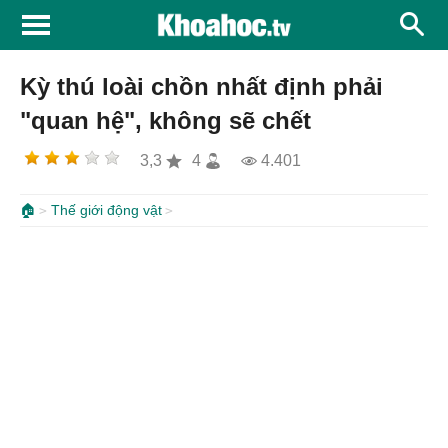
Kỳ thú loài chồn nhất định phải
"quan hệ", không sẽ chết
3,3
4
4.401
🏠
Thế giới động vật