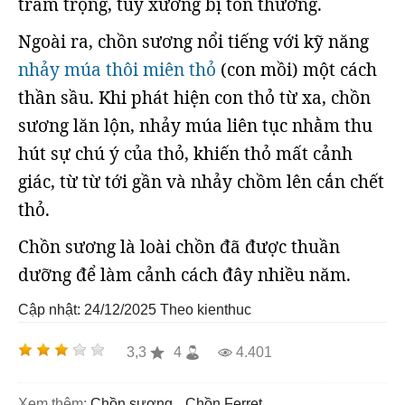
trầm trọng, tủy xương bị tổn thương.
Ngoài ra, chồn sương nổi tiếng với kỹ năng
nhảy múa thôi miên thỏ
(con mồi) một cách
thần sầu. Khi phát hiện con thỏ từ xa, chồn
sương lăn lộn, nhảy múa liên tục nhằm thu
hút sự chú ý của thỏ, khiến thỏ mất cảnh
giác, từ từ tới gần và nhảy chồm lên cắn chết
thỏ.
Chồn sương là loài chồn đã được thuần
dưỡng để làm cảnh cách đây nhiều năm.
Cập nhật: 24/12/2025
Theo kienthuc
3,3
4
4.401
Xem thêm:
chồn sương
chồn Ferret