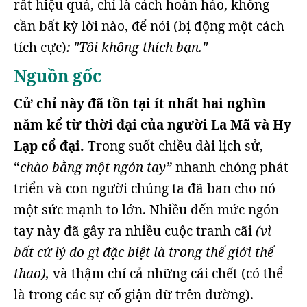
rất hiệu quả, chỉ là cách hoàn hảo, không
cần bất kỳ lời nào, để nói (bị động một cách
tích cực)
: "Tôi không thích bạn."
Nguồn gốc
Cử chỉ này đã tồn tại ít nhất hai nghìn
năm kể từ thời đại của người La Mã và Hy
Lạp cổ đại.
Trong suốt chiều dài lịch sử,
“
chào bằng một ngón tay”
nhanh chóng phát
triển và con người chúng ta đã ban cho nó
một sức mạnh to lớn. Nhiều đến mức ngón
tay này đã gây ra nhiều cuộc tranh cãi
(vì
bất cứ lý do gì đặc biệt là trong thế giới thể
thao),
và thậm chí cả những cái chết (có thể
là trong các sự cố giận dữ trên đường).