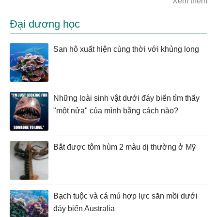
Xem thêm
Đại dương học
San hô xuất hiện cùng thời với khủng long
Những loài sinh vật dưới đáy biển tìm thấy
"một nửa" của mình bằng cách nào?
Bắt được tôm hùm 2 màu dị thường ở Mỹ
Bạch tuộc và cá mú hợp lực săn mồi dưới
đáy biển Australia