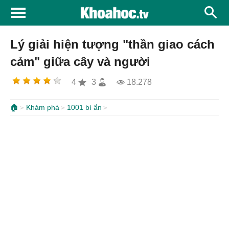
Lý giải hiện tượng "thần giao cách
cảm" giữa cây và người
4
3
18.278
🏠
Khám phá
1001 bí ẩn