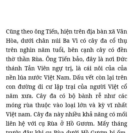
Cũng theo ông Tiến, hiện trên địa bàn xã Vân
Hòa, dưới chân núi Ba Vì có cây đa cổ thụ
trên nghìn năm tuổi, bên cạnh cây có đền
thờ thần Rùa. Ông Tiến bảo, đây là nơi Đức
thánh Tản Viên ngự trị, là cái nôi của của
nền lúa nước Việt Nam. Dấu vết còn lại trên
con đường di cư lập trại của người Việt cổ
năm xưa. Cây đa có bộ bành rễ như các
móng rùa thuộc vào loại lớn và kỳ vĩ nhất
Việt nam. Cây đa này nhiều khả năng có mối
liên hệ với cụ Rùa ở Hồ Gươm. Mấy tháng
trước đây khi cụ Rùa dưới Hồ Gươm bị ốm,