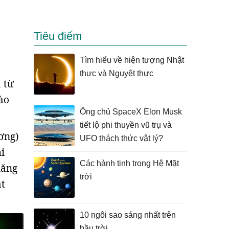
Tiêu điểm
Tìm hiểu về hiện tượng Nhật
thực và Nguyệt thực
 từ
ào
Ông chủ SpaceX Elon Musk
tiết lộ phi thuyền vũ trụ và
ơng)
UFO thách thức vật lý?
i
Các hành tinh trong Hệ Mặt
năng
trời
át
10 ngôi sao sáng nhất trên
bầu trời