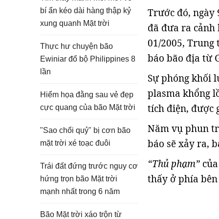
bí ẩn kéo dài hàng thập kỷ
Trước đó, ngày 
xung quanh Mặt trời
đã đưa ra cảnh 
01/2005, Trung 
Thực hư chuyện bão
báo bão địa từ 
Ewiniar đổ bộ Philippines 8
lần
Sự phóng khối l
plasma khổng lồ
Hiểm họa đằng sau vẻ đẹp
tích điện, được g
cực quang của bão Mặt trời
Năm vụ phun trà
"Sao chổi quỷ" bị cơn bão
báo sẽ xảy ra, b
mặt trời xé toạc đuôi
“Thủ phạm”
của
Trái đất đứng trước nguy cơ
thấy ở phía bên 
hứng trọn bão Mặt trời
mạnh nhất trong 6 năm
Bão Mặt trời xáo trộn từ