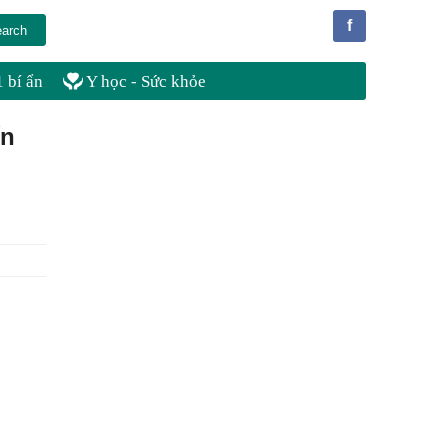
f
 bí ẩn
Y học - Sức khỏe
ến