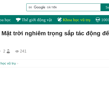
oa học
Thế giới động vật
Khoa học vũ trụ
1001
 Mặt trời nghiêm trọng sắp tác động đ
2
241
học vũ trụ