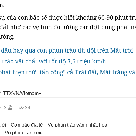
n.
ự của cơn bão sẽ được biết khoảng 60-90 phút tr
 đất nhờ các vệ tinh đo lường các đợt bùng phát 
ướng.
đầu bay qua cơn phun trào dữ dội trên Mặt trời
trào vật chất với tốc độ 7,6 triệu km/h
phát hiện thứ "tấn công" cả Trái đất, Mặt trăng và
4
TTXVN/Vietnam+
2
241
trời
cơn bão địa từ
vụ phun trào vành nhật hoa
i
vụ phun trào cme