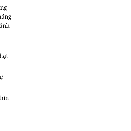
ũng
tháng
cảnh
 hạt
dự
.
nhìn