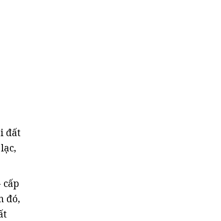
i đất
lạc,
- cấp
m đó,
ất