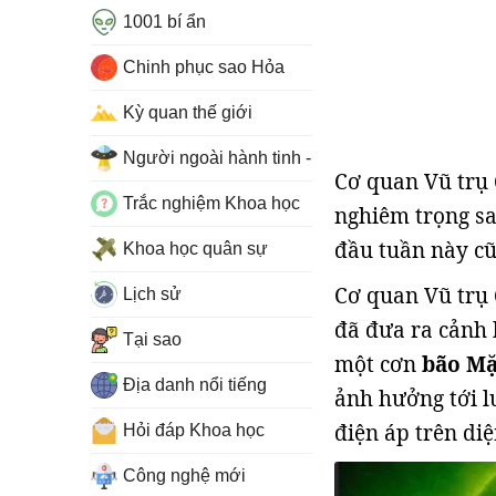
1001 bí ẩn
Chinh phục sao Hỏa
Kỳ quan thế giới
Người ngoài hành tinh - UFO
Cơ quan Vũ trụ 
Trắc nghiệm Khoa học
nghiêm trọng sa
đầu tuần này cũ
Khoa học quân sự
Cơ quan Vũ trụ 
Lịch sử
đã đưa ra cảnh b
Tại sao
một cơn
bão Mặ
Địa danh nổi tiếng
ảnh hưởng tới l
điện áp trên diệ
Hỏi đáp Khoa học
Công nghệ mới