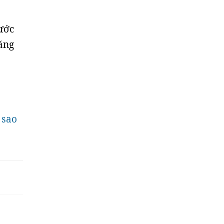
ước
năng
 sao