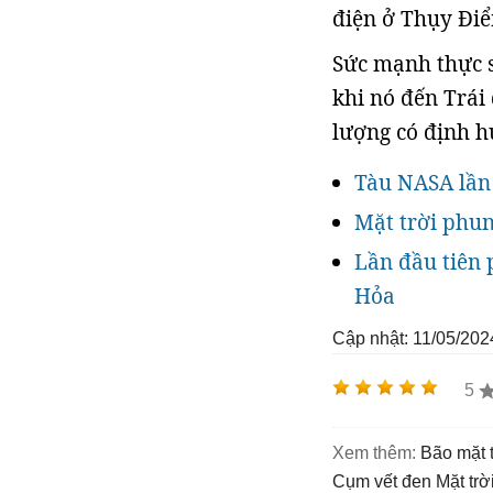
điện ở Thụy Điể
Sức mạnh thực s
khi nó đến Trái
lượng có định h
Tàu NASA lần 
Mặt trời phun 
Lần đầu tiên 
Hỏa
Cập nhật: 11/05/202
5
Xem thêm:
bão mặt 
cụm vết đen Mặt trờ