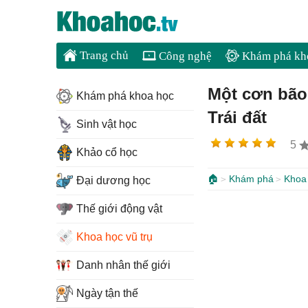
Trang chủ
Công nghệ
Khám phá kh
Một cơn bão
Khám phá khoa học
Trái đất
Sinh vật học
5
Khảo cổ học
🏠
Khám phá
Khoa 
Đại dương học
Thế giới động vật
Khoa học vũ trụ
Danh nhân thế giới
Ngày tận thế