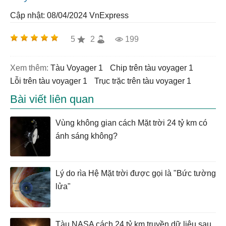
Cập nhật: 08/04/2024
VnExpress
5
2
199
Xem thêm:
Tàu Voyager 1
chip trên tàu voyager 1
lỗi trên tàu voyager 1
trục trặc trên tàu voyager 1
Bài viết liên quan
Vùng không gian cách Mặt trời 24 tỷ km có
ánh sáng không?
Lý do rìa Hệ Mặt trời được gọi là "Bức tường
lửa"
Tàu NASA cách 24 tỷ km truyền dữ liệu sau