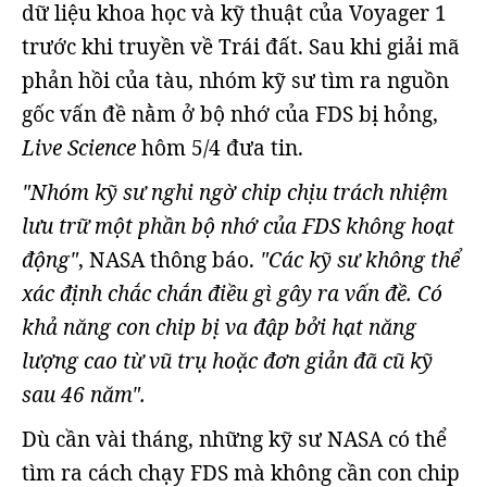
dữ liệu khoa học và kỹ thuật của Voyager 1
trước khi truyền về Trái đất. Sau khi giải mã
phản hồi của tàu, nhóm kỹ sư tìm ra nguồn
gốc vấn đề nằm ở bộ nhớ của FDS bị hỏng,
Live Science
hôm 5/4 đưa tin.
"Nhóm kỹ sư nghi ngờ chip chịu trách nhiệm
lưu trữ một phần bộ nhớ của FDS không hoạt
động"
, NASA thông báo.
"Các kỹ sư không thể
xác định chắc chắn điều gì gây ra vấn đề. Có
khả năng con chip bị va đập bởi hạt năng
lượng cao từ vũ trụ hoặc đơn giản đã cũ kỹ
sau 46 năm".
Dù cần vài tháng, những kỹ sư NASA có thể
tìm ra cách chạy FDS mà không cần con chip