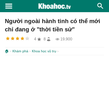
Người ngoài hành tinh có thể mới
chỉ đang ở "thời tiền sử"
4
8
19.900
🏠
Khám phá
Khoa học vũ trụ