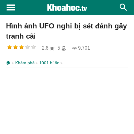
Hình ảnh UFO nghi bị sét đánh gây
tranh cãi
2,6
5
9.701
🏠
Khám phá
1001 bí ẩn